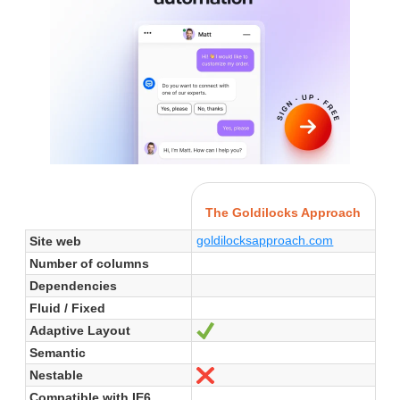
The Goldilocks Approach
goldilocksapproach.com
Site web
Number of columns
Dependencies
Fluid / Fixed
Adaptive Layout
Oui
Semantic
Nestable
Non
Compatible with IE6