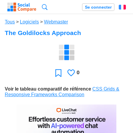
Recherche
Se connecter
Fr
Tous
>
Logiciels
>
Webmaster
The Goldilocks Approach
0
J'aime
Favori
Voir le tableau comparatif de référence
CSS Grids &
Responsive Frameworks Comparison