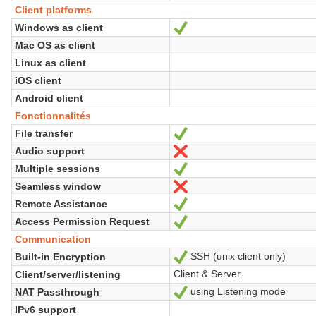
Client platforms
Windows as client
Oui
Mac OS as client
Linux as client
iOS client
Android client
Fonctionnalités
File transfer
Oui
Audio support
Non
Multiple sessions
Oui
Seamless window
Non
Remote Assistance
Oui
Access Permission Request
Oui
Communication
SSH (unix client only)
Built-in Encryption
Oui
Client & Server
Client/server/listening
using Listening mode
NAT Passthrough
Oui
IPv6 support