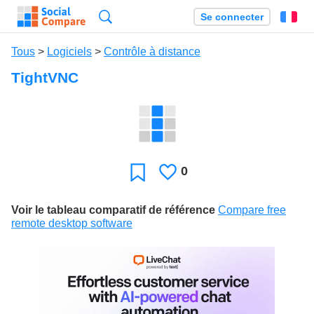
Recherche
Se connecter
Fr
Tous
>
Logiciels
>
Contrôle à distance
TightVNC
0
J'aime
Favori
Voir le tableau comparatif de référence
Compare free
remote desktop software