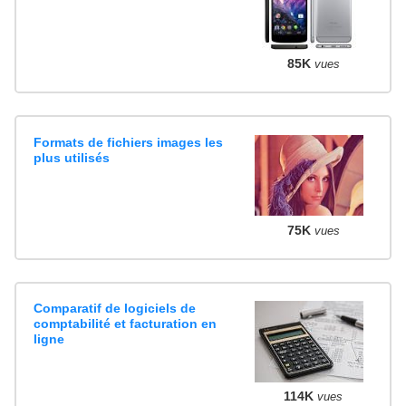
85K
vues
Formats de fichiers images les
plus utilisés
75K
vues
Comparatif de logiciels de
comptabilité et facturation en
ligne
114K
vues