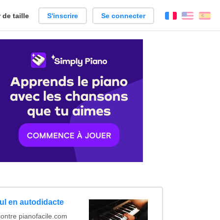
de taille
S'inscrire
Se connecter
Français
Englis
Es
ul en autodidacte
ontre pianofacile.com