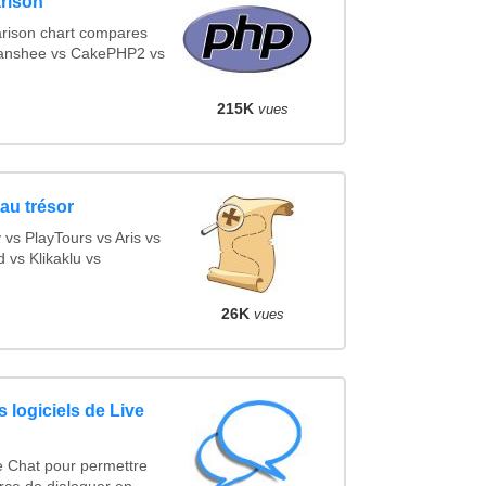
rison
rison chart compares
Banshee vs CakePHP2 vs
215K
vues
au trésor
s PlayTours vs Aris vs
vs Klikaklu vs
26K
vues
 logiciels de Live
e Chat pour permettre