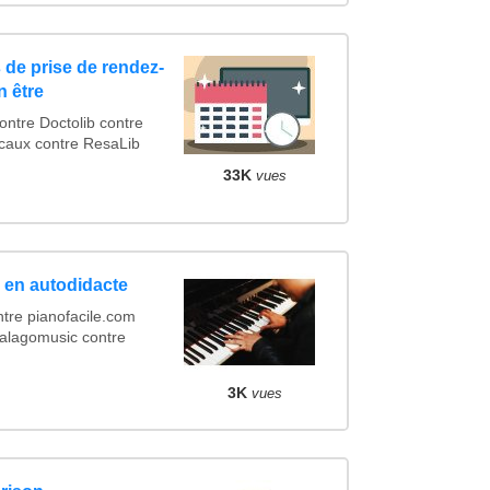
 de prise de rendez-
n être
tre Doctolib contre
caux contre ResaLib
33K
vues
 en autodidacte
tre pianofacile.com
Galagomusic contre
3K
vues