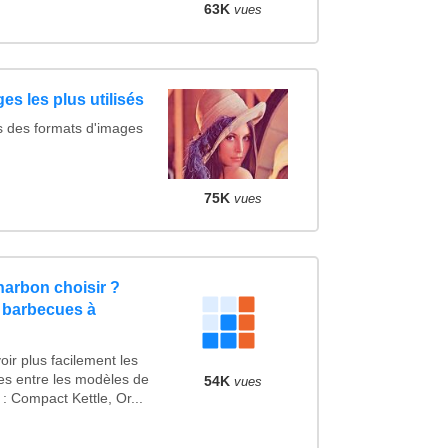
63K
vues
es les plus utilisés
s des formats d'images
75K
vues
arbon choisir ?
 barbecues à
ir plus facilement les
ues entre les modèles de
54K
vues
 Compact Kettle, Or...