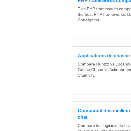
PHP frameworks compa
This PHP frameworks compa
the best PHP frameworks: 
CodeIgniter...
Applications de chasse 
Compare Huntzz vs Locandy v
Goose Chase vs Actionbound 
Cluetivity...
Comparatif des meilleurs
chat
Compare les logiciels de Liv