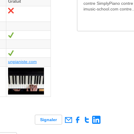
Gratuit
contre SimplyPiano contre
imusic-school.com contre..
Non
Oui
Oui
unpianiste.com
Signaler