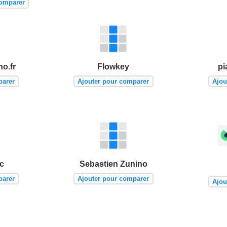
comparer
no.fr
Flowkey
pi
parer
Ajouter pour comparer
Ajou
c
Sebastien Zunino
parer
Ajouter pour comparer
Ajou