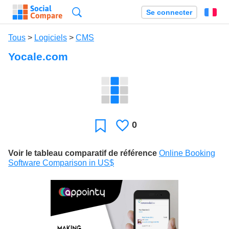
Recherche
Se connecter
Fr
Tous
>
Logiciels
>
CMS
Yocale.com
0
J'aime
Favori
Voir le tableau comparatif de référence
Online Booking
Software Comparison in US$