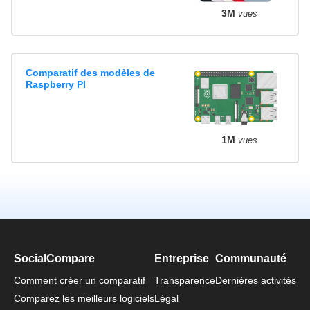
3M
vues
Comparatif des modèles de
Raspberry PI
1M
vues
SocialCompare
Entreprise
Communauté
Comment créer un comparatif
Transparence
Dernières activités
Comparez les meilleurs logiciels
Légal