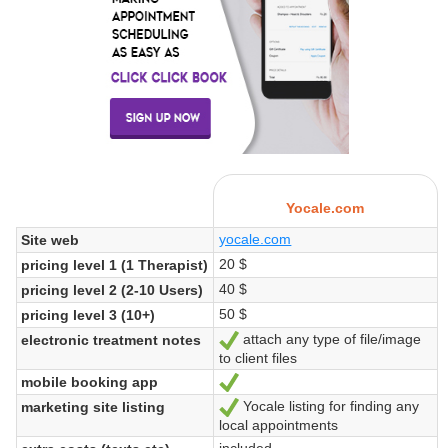
Yocale.com
yocale.com
Site web
20 $
pricing level 1 (1 Therapist)
40 $
pricing level 2 (2-10 Users)
50 $
pricing level 3 (10+)
attach any type of file/image
electronic treatment notes
Oui
to client files
mobile booking app
Oui
Yocale listing for finding any
marketing site listing
Oui
local appointments
included