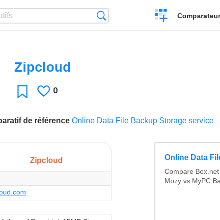
Créer
Recherche
Comparateur 
un
comparatif
Zipcloud
0
J'aime
Favori
paratif de référence
Online Data File Backup Storage service
Online Data Fi
Zipcloud
Compare Box.net 
Mozy vs MyPC Ba
loud.com