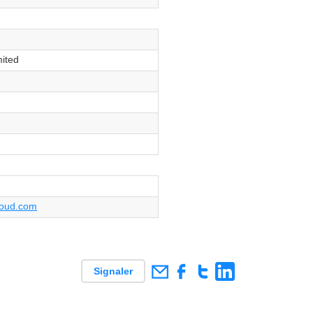
mited
ui
loud.com
Signaler