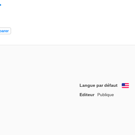
parer
Langue par défaut
En
Editeur
Publique