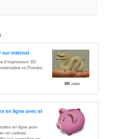
s
 sur internet
ce d'impression 3D:
materialise vs Ponoko,
8K
vues
s en ligne avec et
ottes en ligne pour
ncer un cadeau
lleures cagnottes en