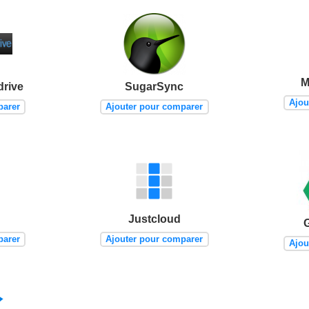
M
drive
SugarSync
Ajou
parer
Ajouter pour comparer
Justcloud
parer
Ajouter pour comparer
Ajou