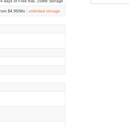
4 days of Free trial, 15MB Storage
rom $4.95/Mo :
unlimited storage
ui
ui