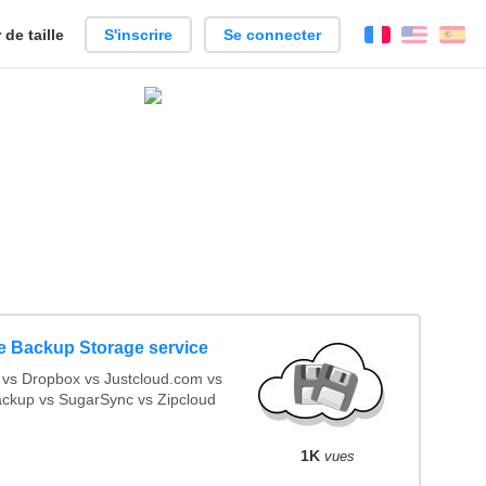
de taille
S'inscrire
Se connecter
Français
Englis
Es
le Backup Storage service
vs Dropbox vs Justcloud.com vs
ckup vs SugarSync vs Zipcloud
1K
vues