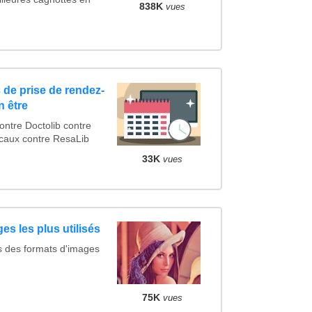
838K
vues
 de prise de rendez-
n être
tre Doctolib contre
caux contre ResaLib
33K
vues
es les plus utilisés
s des formats d'images
75K
vues