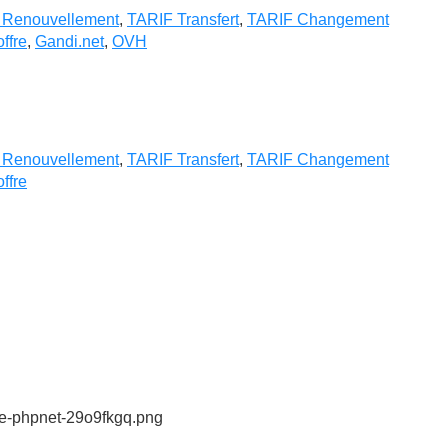
 Renouvellement
,
TARIF Transfert
,
TARIF Changement
offre
,
Gandi.net
,
OVH
 Renouvellement
,
TARIF Transfert
,
TARIF Changement
offre
ne-phpnet-29o9fkgq.png