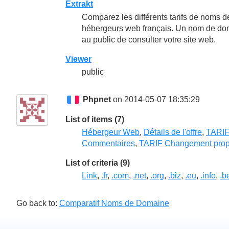
Extrakt
Comparez les différents tarifs de noms de 
hébergeurs web français. Un nom de domai
au public de consulter votre site web.
Viewer
public
Phpnet
on 2014-05-07 18:35:29
List of items (7)
Hébergeur Web
,
Détails de l'offre
,
TARIF
Commentaires
,
TARIF Changement propr
List of criteria (9)
Link
,
.fr
,
.com
,
.net
,
.org
,
.biz
,
.eu
,
.info
,
.b
Go back to:
Comparatif Noms de Domaine