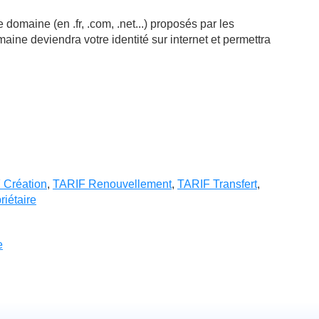
domaine (en .fr, .com, .net...) proposés par les
ne deviendra votre identité sur internet et permettra
 Création
,
TARIF Renouvellement
,
TARIF Transfert
,
iétaire
e