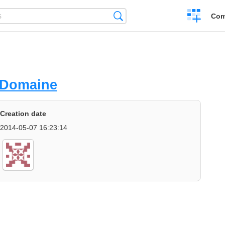
Create
Search
Com
a
compariso
 Domaine
Creation date
2014-05-07 16:23:14