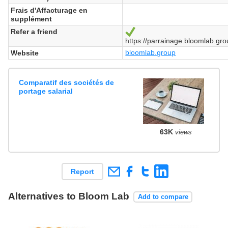
Frais d'Affacturage en
supplément
Refer a friend
Yes
https://parrainage.bloomlab.gro
bloomlab.group
Website
Comparatif des sociétés de
portage salarial
63K
views
Report
Alternatives to Bloom Lab
Add to compare