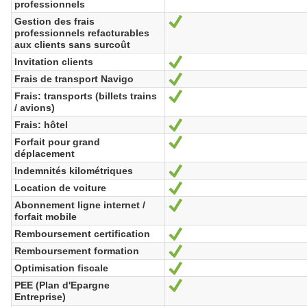
professionnels
Gestion des frais
Yes
professionnels refacturables
aux clients sans surcoût
Invitation clients
Yes
Frais de transport Navigo
Yes
Frais: transports (billets trains
Yes
/ avions)
Frais: hôtel
Yes
Forfait pour grand
Yes
déplacement
Indemnités kilométriques
Yes
Location de voiture
Yes
Abonnement ligne internet /
Yes
forfait mobile
Remboursement certification
Yes
Remboursement formation
Yes
Optimisation fiscale
Yes
PEE (Plan d'Epargne
Yes
Entreprise)