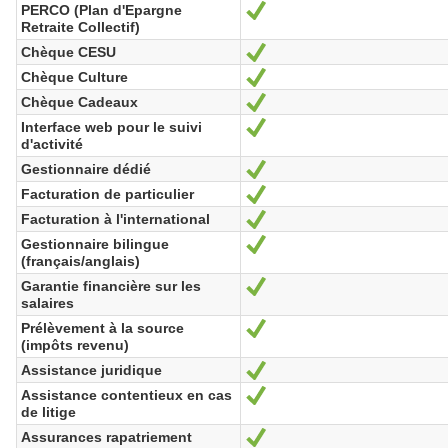
PERCO (Plan d'Epargne
Yes
Retraite Collectif)
Chèque CESU
Yes
Chèque Culture
Yes
Chèque Cadeaux
Yes
Interface web pour le suivi
Yes
d'activité
Gestionnaire dédié
Yes
Facturation de particulier
Yes
Facturation à l'international
Yes
Gestionnaire bilingue
Yes
(français/anglais)
Garantie financière sur les
Yes
salaires
Prélèvement à la source
Yes
(impôts revenu)
Assistance juridique
Yes
Assistance contentieux en cas
Yes
de litige
Assurances rapatriement
Yes