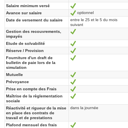
Salaire minimum versé
Yes
optionnel
Avance sur salaire
Yes
entre le 25 et le 5 du mois
Date de versement du salaire
suivant
Gestion des recouvrements,
Yes
impayés
Etude de solvabilité
Yes
Réserve / Provision
Yes
Fourniture d'un draft de
Yes
bulletin de paie lors de la
simulation
Mutuelle
Yes
Prévoyance
Yes
Prise en compte des Frais
Yes
Maîtrise de la règlementation
Yes
sociale
dans la journée
Réactivité et rigueur de la mise
en place des contrats de
travail et de prestations
Plafond mensuel des frais
Yes