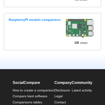
RaspberryPI models comparison
1M
views
SocialCompare
Company
Community
How to create a comparison
Disclosure
Latest activity
Compare best software
Legal
Comparisons tables
Contact