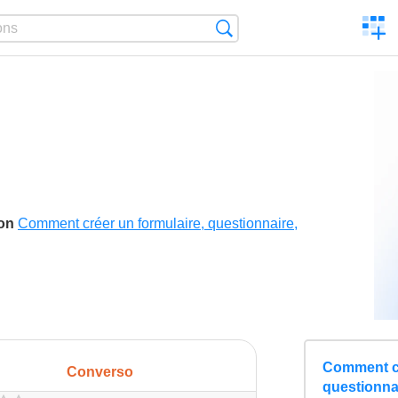
C
Search
a
comp
son
Comment créer un formulaire, questionnaire,
Comment cr
Converso
questionna