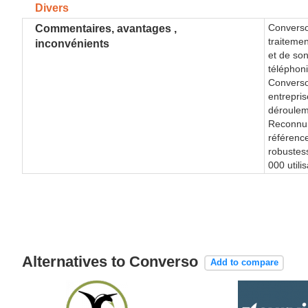
Divers
Converso 
Commentaires, avantages ,
traiteme
inconvénients
et de so
téléphoni
Converso
entrepris
dérouleme
Reconnu 
référenc
robustess
000 utili
Alternatives to Converso
Add to compare