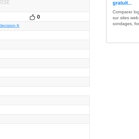
gratuit...
Comparer logi
0
Votes
sur sites web
sondages, for
ecision.fr