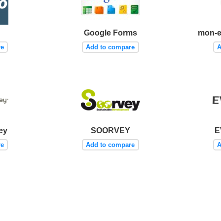
Google Forms
mon-e
re
Add to compare
A
ey
SOORVEY
E
re
Add to compare
A