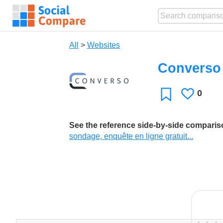
All
>
Websites
Converso
0
Likes
Favorite
See the reference side-by-side compari
sondage, enquête en ligne gratuit...