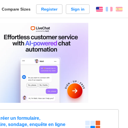
reate
Compare Sizes
Register
Sign in
English
França
Es
arison
éer un formulaire,
ire, sondage, enquête en ligne