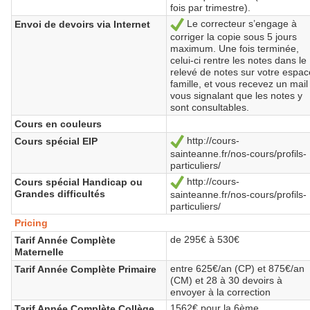
fois par trimestre).
Le correcteur s’engage à
Envoi de devoirs via Internet
Yes
corriger la copie sous 5 jours
maximum. Une fois terminée,
celui-ci rentre les notes dans le
relevé de notes sur votre espac
famille, et vous recevez un mail
vous signalant que les notes y
sont consultables.
Cours en couleurs
http://cours-
Cours spécial EIP
Yes
sainteanne.fr/nos-cours/profils-
particuliers/
http://cours-
Cours spécial Handicap ou
Yes
Grandes difficultés
sainteanne.fr/nos-cours/profils-
particuliers/
Pricing
de 295€ à 530€
Tarif Année Complète
Maternelle
entre 625€/an (CP) et 875€/an
Tarif Année Complète Primaire
(CM) et 28 à 30 devoirs à
envoyer à la correction
1562€ pour la 6ème
Tarif Année Complète Collège