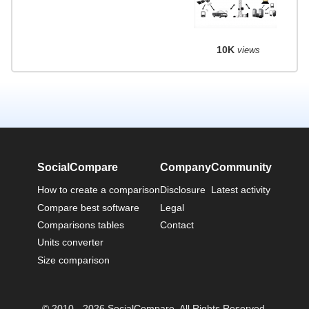
10K
views
SocialCompare
Company
Community
How to create a comparison
Disclosure
Latest activity
Compare best software
Legal
Comparisons tables
Contact
Units converter
Size comparison
© 2010 - 2026 SocialCompare. All Rights Reserved.