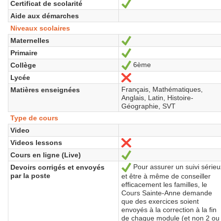
Certificat de scolarité
Yes
Aide aux démarches
Niveaux scolaires
Maternelles
Yes
Primaire
Yes
6ème
Collège
Yes
Lycée
No
Français, Mathématiques,
Matières enseignées
Anglais, Latin, Histoire-
Géographie, SVT
Type de cours
Video
Videos lessons
No
Cours en ligne (Live)
Yes
Pour assurer un suivi sérieu
Devoirs corrigés et envoyés
Yes
par la poste
et être à même de conseiller
efficacement les familles, le
Cours Sainte-Anne demande
que des exercices soient
envoyés à la correction à la fin
de chaque module (et non 2 ou