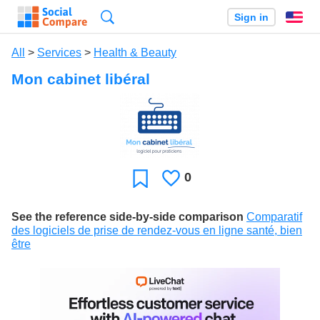
Search
Sign in
En
All
>
Services
>
Health & Beauty
Mon cabinet libéral
0
Likes
Favorite
See the reference side-by-side comparison
Comparatif
des logiciels de prise de rendez-vous en ligne santé, bien
être