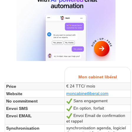
Mon cabinet libéral
€ 24 TTC/ mois
Price
moncabinetliberal.com
Website
Sans engagement
No commitment
Yes
En option, forfait
Envoi SMS
Yes
Envoi Email de confirmation
Envoi EMAIL
Yes
et rappel
synchronisation agenda, logiciel
Synchronisation