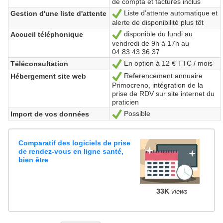
de compta et factures inclus
Liste d’attente automatique et
Gestion d'une liste d'attente
Yes
alerte de disponibilité plus tôt
disponible du lundi au
Accueil téléphonique
Yes
vendredi de 9h à 17h au
04.83.43.36.37
En option à 12 € TTC / mois
Téléconsultation
Yes
Referencement annuaire
Hébergement site web
Yes
Primocreno, intégration de la
prise de RDV sur site internet du
praticien
Possible
Import de vos données
Yes
Comparatif des logiciels de prise
de rendez-vous en ligne santé,
bien être
33K
views