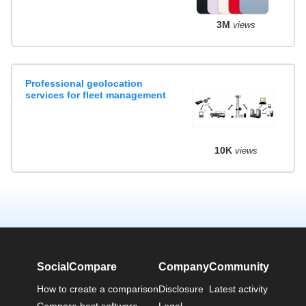
3M
views
Professional geolocation
services for fleet management
10K
views
SocialCompare
Company
Community
How to create a comparison
Disclosure
Latest activity