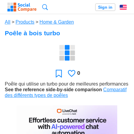
Search
Sign in
En
All
>
Products
>
Home & Garden
Poêle à bois turbo
0
Likes
Favorite
Poêle qui utilise un turbo pour de meilleures performances
See the reference side-by-side comparison
Comparatif
des différents types de poêles