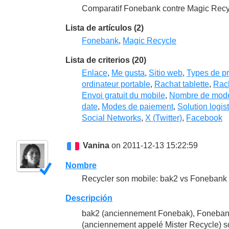
Comparatif Fonebank contre Magic Recycl
Lista de artículos (2)
Fonebank
,
Magic Recycle
Lista de criterios (20)
Enlace
,
Me gusta
,
Sitio web
,
Types de pr
ordinateur portable
,
Rachat tablette
,
Rach
Envoi gratuit du mobile
,
Nombre de modèl
date
,
Modes de paiement
,
Solution logis
Social Networks
,
X (Twitter)
,
Facebook
Vanina
on 2011-12-13 15:22:59
Nombre
Recycler son mobile: bak2 vs Fonebank 
Descripción
bak2 (anciennement Fonebak), Fonebank
(anciennement appelé Mister Recycle) so