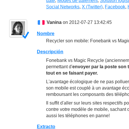
date
,
Modes de paiement
,
Solution logis
Social Networks
,
X (Twitter)
,
Facebook
,
Vanina
on 2012-07-27 13:42:45
Nombre
Recycler son mobile: Fonebank vs Magi
Descripción
Fonebank vs Magic Recycle (anciennemen
permettant d'
envoyer par la poste son t
tout en se faisant payer.
L'avantage écologique de ne pas polluer
son mobile est couplé à un avantage éc
remboursant les composants des télépho
Il suffit d'aller sur leurs sites respectif
contre votre modèle de mobile, sachant qu
aussi les téléphones en panne!
Extracto