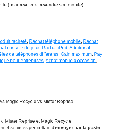
e (pour reycler et revendre son mobile)
oduit racheté
,
Rachat téléphone mobile
,
Rachat
at console de jeux
,
Rachat iPod
,
Additional
,
es de téléphones différents
,
Gain maximum
,
Pay
tique pour entreprises
,
Achat mobile d'occasion
,
vs Magic Recycle vs Mister Reprise
, Mister Reprise et Magic Recycle
nt 4 services permettant d'
envoyer par la poste