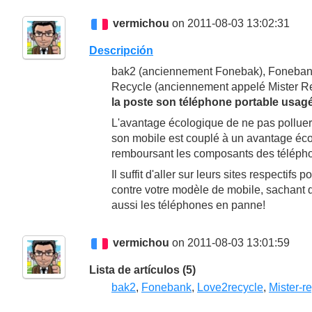
vermichou
on 2011-08-03 13:02:31
Descripción
bak2 (anciennement Fonebak), Fonebank
Recycle (anciennement appelé Mister Rec
la poste son téléphone portable usagé 
L'avantage écologique de ne pas polluer
son mobile est couplé à un avantage éc
remboursant les composants des télépho
Il suffit d'aller sur leurs sites respectif
contre votre modèle de mobile, sachant qu
aussi les téléphones en panne!
vermichou
on 2011-08-03 13:01:59
Lista de artículos (5)
bak2
,
Fonebank
,
Love2recycle
,
Mister-r