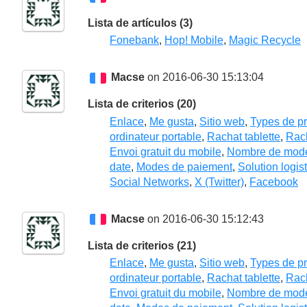
Lista de artículos (3)
Fonebank
,
Hop! Mobile
,
Magic Recycle
Macse
on 2016-06-30 15:13:04
Lista de criterios (20)
Enlace
,
Me gusta
,
Sitio web
,
Types de pr
ordinateur portable
,
Rachat tablette
,
Rach
Envoi gratuit du mobile
,
Nombre de modèl
date
,
Modes de paiement
,
Solution logis
Social Networks
,
X (Twitter)
,
Facebook
Macse
on 2016-06-30 15:12:43
Lista de criterios (21)
Enlace
,
Me gusta
,
Sitio web
,
Types de pr
ordinateur portable
,
Rachat tablette
,
Rach
Envoi gratuit du mobile
,
Nombre de modèl