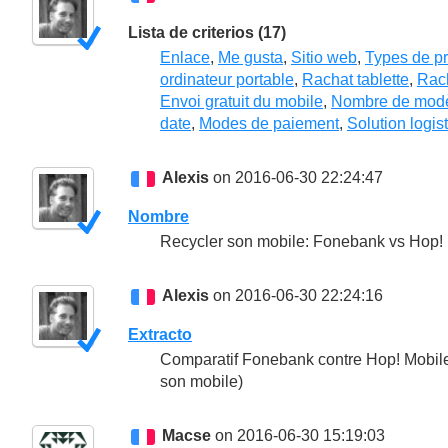
Lista de criterios (17)
Enlace
,
Me gusta
,
Sitio web
,
Types de pr
ordinateur portable
,
Rachat tablette
,
Rach
Envoi gratuit du mobile
,
Nombre de modèl
date
,
Modes de paiement
,
Solution logis
Alexis
on 2016-06-30 22:24:47
Nombre
Recycler son mobile: Fonebank vs Hop!
Alexis
on 2016-06-30 22:24:16
Extracto
Comparatif Fonebank contre Hop! Mobile 
son mobile)
Macse
on 2016-06-30 15:19:03