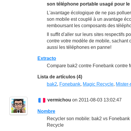
son téléphone portable usagé pour le f
L'avantage écologique de ne pas polluer
son mobile est couplé à un avantage éc
remboursant les composants des télépho
Il suffit d'aller sur leurs sites respectif
contre votre modèle de mobile, sachant qu
aussi les téléphones en panne!
Extracto
Compare bak2 contre Fonebank contre Ma
Lista de artículos (4)
bak2
,
Fonebank
,
Magic Recycle
,
Mister-
vermichou
on 2011-08-03 13:02:47
Nombre
Recycler son mobile: bak2 vs Fonebank 
Recycle