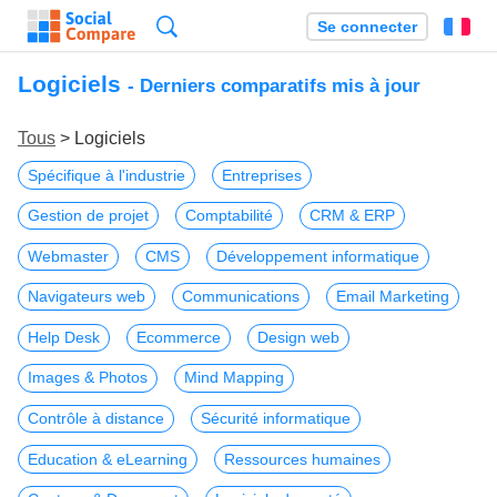
Recherche
Se connecter
Fr
Logiciels
- Derniers comparatifs mis à jour
Tous
> Logiciels
Spécifique à l'industrie
Entreprises
Gestion de projet
Comptabilité
CRM & ERP
Webmaster
CMS
Développement informatique
Navigateurs web
Communications
Email Marketing
Help Desk
Ecommerce
Design web
Images & Photos
Mind Mapping
Contrôle à distance
Sécurité informatique
Education & eLearning
Ressources humaines