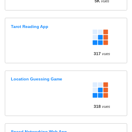
5K
vues
Tarot Reading App
317
vues
Location Guessing Game
318
vues
Speed Networking Web App