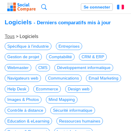
Recherche
Se connecter
Fr
Logiciels
- Derniers comparatifs mis à jour
Tous
> Logiciels
Spécifique à l'industrie
Entreprises
Gestion de projet
Comptabilité
CRM & ERP
Webmaster
CMS
Développement informatique
Navigateurs web
Communications
Email Marketing
Help Desk
Ecommerce
Design web
Images & Photos
Mind Mapping
Contrôle à distance
Sécurité informatique
Education & eLearning
Ressources humaines