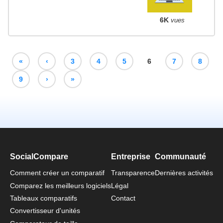
6K
vues
«
‹
3
4
5
6
7
8
9
›
»
SocialCompare
Entreprise
Communauté
Comment créer un comparatif
Transparence
Dernières activités
Comparez les meilleurs logiciels
Légal
Tableaux comparatifs
Contact
Convertisseur d'unités