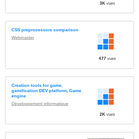
3K
vues
CSS preprocessors comparison
Webmaster
477
vues
Creation tools for game,
gamification DEV platform, Game
engine
Développement informatique
2K
vues