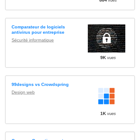
884
vues
Comparateur de logiciels
antivirus pour entreprise
Sécurité informatique
9K
vues
99designs vs Crowdspring
Design web
1K
vues