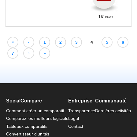
1K
vues
«
‹
1
2
3
4
5
6
7
›
»
SocialCompare
Entreprise
Communauté
Comment créer un comparatif
Transparence
Dernières activités
Comparez les meilleurs logiciels
Légal
Tableaux comparatifs
Contact
Convertisseur d'unités