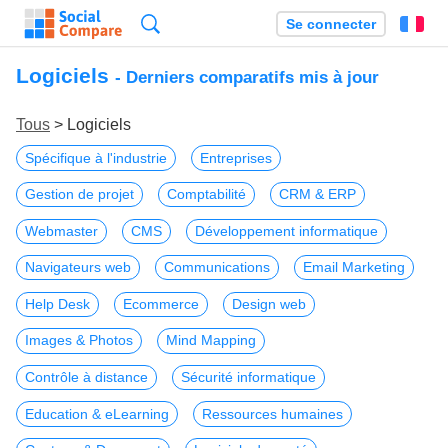
Recherche
Se connecter
Fr
Logiciels
- Derniers comparatifs mis à jour
Tous
> Logiciels
Spécifique à l'industrie
Entreprises
Gestion de projet
Comptabilité
CRM & ERP
Webmaster
CMS
Développement informatique
Navigateurs web
Communications
Email Marketing
Help Desk
Ecommerce
Design web
Images & Photos
Mind Mapping
Contrôle à distance
Sécurité informatique
Education & eLearning
Ressources humaines