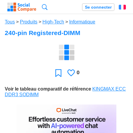
Recherche
Se connecter
Fr
Tous
>
Produits
>
High-Tech
>
Informatique
240-pin Registered-DIMM
0
J'aime
Favori
Voir le tableau comparatif de référence
KINGMAX ECC
DDR3 SODIMM