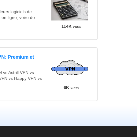
eurs logiciels de
 en ligne, voire de
114K
vues
PN: Premium et
vs Astrill VPN vs
VPN vs Happy VPN vs
6K
vues