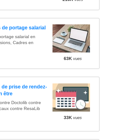
 de portage salarial
ortage salarial en
sions, Cadres en
63K
vues
 de prise de rendez-
n être
tre Doctolib contre
caux contre ResaLib
33K
vues