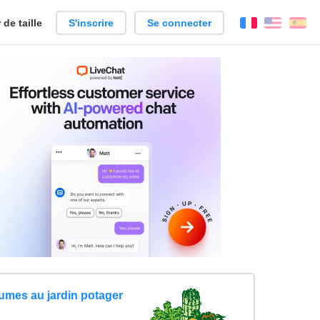
de taille
S'inscrire
Se connecter
Français
Englis
Es
umes au jardin potager