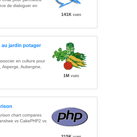
rce de dialoguer en
141K
vues
au jardin potager
 associer en culture pour
l, Asperge, Aubergine,
1M
vues
rison
rison chart compares
Banshee vs CakePHP2 vs
215K
vues