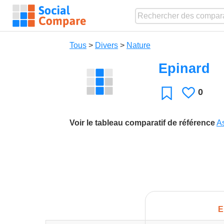
Tous
>
Divers
>
Nature
Epinard
0
J'aime
Favori
Voir le tableau comparatif de référence
As
E