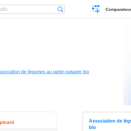
Créer
Recherche
Comparateur 
un
comparatif
sociation de légumes au jardin potager bio
Association de lég
pinard
bio