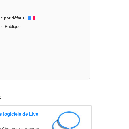
e par défaut
Français
r
Publique
s
 logiciels de Live
e Chat pour permettre