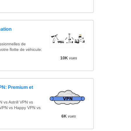
ation
ssionnelles de
otre flotte de véhicule:
10K
vues
PN: Premium et
vs Astrill VPN vs
 VPN vs Happy VPN vs
6K
vues