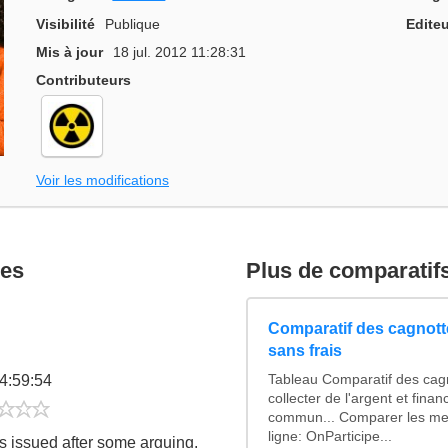
Visibilité
Publique
Editeu
Mis à jour
18 jul. 2012 11:28:31
Contributeurs
Voir les modifications
res
Plus de comparatif
Comparatif des cagnotte
sans frais
04:59:54
Tableau Comparatif des cagn
collecter de l'argent et fina
2/5
commun... Comparer les mei
ligne: OnParticipe...
s issued after some arguing.