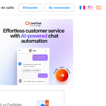
de taille
S'inscrire
Se connecter
Français
Englis
Es
U vs FanBullet