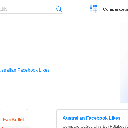
Créer
Recherche
Comparateur 
un
comparatif
ustralian Facebook Likes
Australian Facebook Likes
FanBullet
Compare OzSocial vs BuyFBLikes A