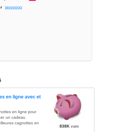
r
javooooo
s
s en ligne avec et
ottes en ligne pour
ncer un cadeau
lleures cagnottes en
838K
vues