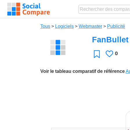
Tous
>
Logiciels
>
Webmaster
>
Publicité
FanBullet
0
J'aime
Favori
Voir le tableau comparatif de référence
A