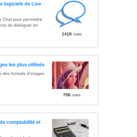
 logiciels de Live
ve Chat pour permettre
rce de dialoguer en
141K
vues
es les plus utilisés
s des formats d'images
75K
vues
de comptabilité et