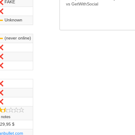
FAKE
Non
vs GetWithSocial
Non
Unknown
-
(never online)
-
Non
Non
Non
Non
Non
Non
1.5/5
 notes
29,95 $
anbullet.com