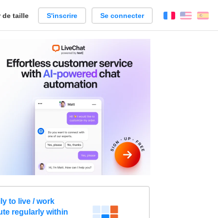
de taille
S'inscrire
Se connecter
Français
Englis
Es
y to live / work
e regularly within