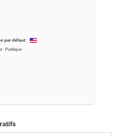
e par défaut
English
r
Publique
atifs