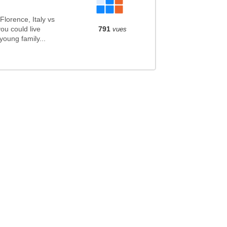
lorence, Italy vs
ou could live
791
vues
oung family...