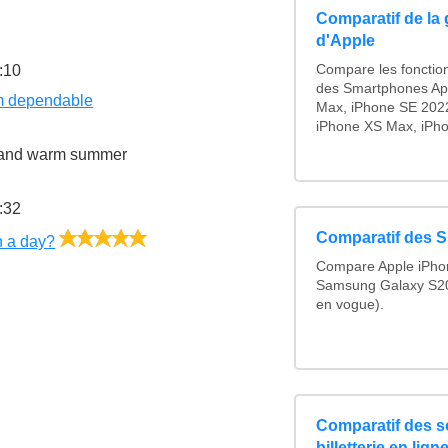
Comparatif de la
d'Apple
:10
Compare les fonctionn
des Smartphones App
m dependable
Max, iPhone SE 2022
iPhone XS Max, iPhon
er and warm summer
:32
Comparatif des 
5/5
n a day?
Compare Apple iPhon
Samsung Galaxy S20
en vogue).
Comparatif des so
billetterie en lign