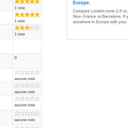
5.0/5
Europe.
1 note
Compare London zone 1-3 vs F
5.0/5
Nice, France vs Barcelona. If y
1 note
anywhere in Europe with your y
3.0/5
1 note
0
aucune note
aucune note
aucune note
aucune note