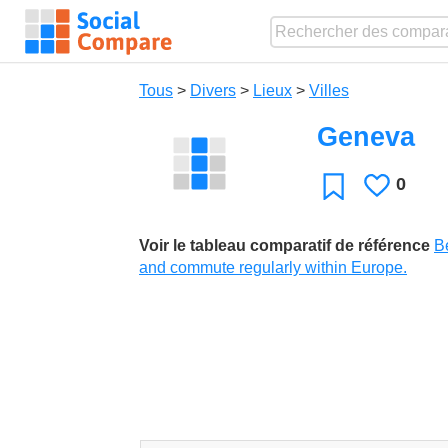
Tous
>
Divers
>
Lieux
>
Villes
Geneva
0
J'aime
Favori
Voir le tableau comparatif de référence
Be
and commute regularly within Europe.