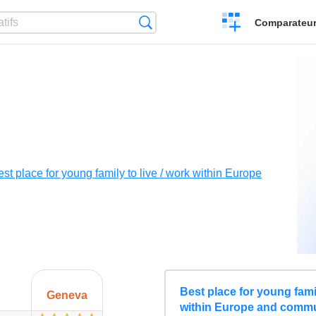
Créer
Recherche
Comparateur 
un
comparatif
st place for young family to live / work within Europe
Best place for young famil
Geneva
within Europe and commut