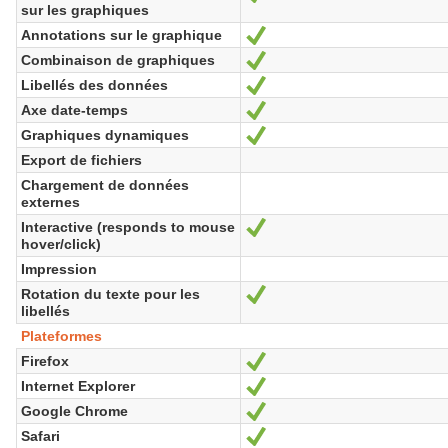
sur les graphiques
Annotations sur le graphique
Oui
Combinaison de graphiques
Oui
Libellés des données
Oui
Axe date-temps
Oui
Graphiques dynamiques
Oui
Export de fichiers
Chargement de données
externes
Interactive (responds to mouse
Oui
hover/click)
Impression
Rotation du texte pour les
Oui
libellés
Plateformes
Firefox
Oui
Internet Explorer
Oui
Google Chrome
Oui
Safari
Oui