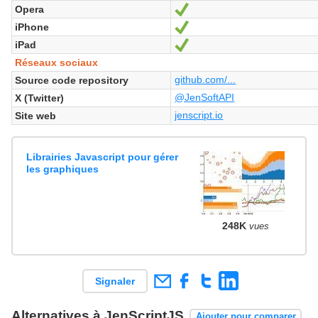
Opera
Oui
iPhone
Oui
iPad
Oui
Réseaux sociaux
github.com/...
Source code repository
@JenSoftAPI
X (Twitter)
jenscript.io
Site web
Librairies Javascript pour gérer
les graphiques
248K
vues
Signaler
Alternatives à JenScriptJS
Ajouter pour comparer