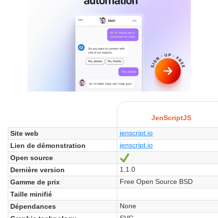
JenScriptJS
jenscript.io
Site web
jenscript.io
Lien de démonstration
Open source
Oui
1.1.0
Dernière version
Free Open Source BSD
Gamme de prix
Taille minifié
None
Dépendances
SVG