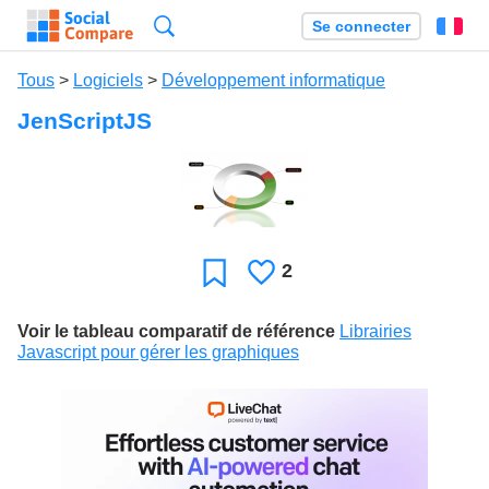
Recherche
Se connecter
Fr
Tous
>
Logiciels
>
Développement informatique
JenScriptJS
2
J'aime
Favori
Voir le tableau comparatif de référence
Librairies
Javascript pour gérer les graphiques