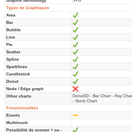
Graphic technology
Types de Graphiques
Area
Oui
Bar
Oui
Bubble
Oui
Line
Oui
Pie
Oui
Scatter
Oui
Spline
Oui
Sparklines
Oui
Candlestick
Oui
Donut
Oui
Node / Edge graph
Non
Donut3D - Bar Chart - Ray Char
Other charts
- Stock Chart
Fonctionnalités
Events
-
Multitouch
Possibilité de zoomer + ou -
Oui