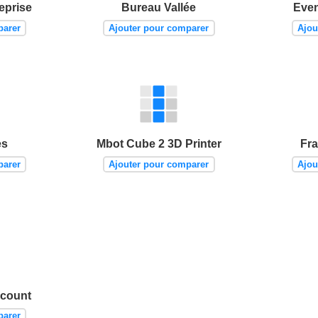
eprise
Bureau Vallée
Eve
parer
Ajouter pour comparer
Ajou
es
Mbot Cube 2 3D Printer
Fr
parer
Ajouter pour comparer
Ajou
scount
parer