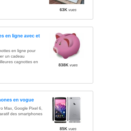
63K
vues
s en ligne avec et
ottes en ligne pour
ncer un cadeau
lleures cagnottes en
838K
vues
hones en vogue
o Max, Google Pixel 6,
ratif des smartphones
85K
vues