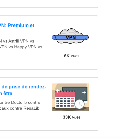
PN: Premium et
vs Astrill VPN vs
VPN vs Happy VPN vs
6K
vues
 de prise de rendez-
n être
tre Doctolib contre
caux contre ResaLib
33K
vues