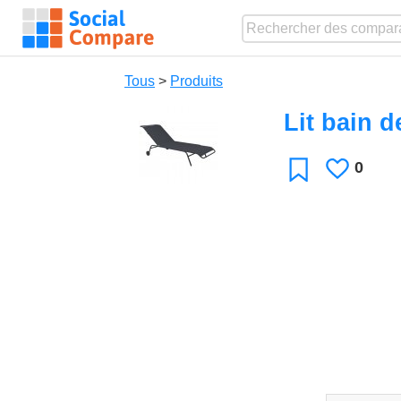
Tous
>
Produits
Lit bain d
0
J'aime
Favori