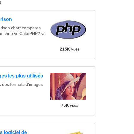
s
rison
rison chart compares
Banshee vs CakePHP2 vs
215K
vues
es les plus utilisés
s des formats d'images
75K
vues
 logiciel de