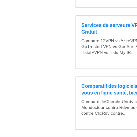
Services de serveurs V
Gratuit
Compare 12VPN vs AzireVPN 
GoTrusted VPN vs GeoSurf 
HideIPVPN vs Hide My IP...
Comparatif des logiciels
vous en ligne santé, bie
Compare JeChercheUnrdv con
Mondocteur contre Rdvmedi
contre ClicRdv contre...