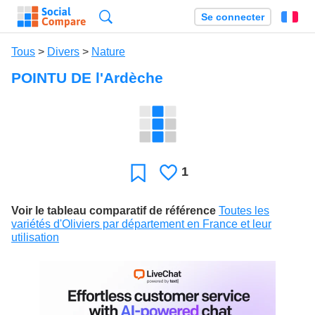
Recherche
Se connecter
Fr
Tous
>
Divers
>
Nature
POINTU DE l'Ardèche
1
J'aime
Favori
Voir le tableau comparatif de référence
Toutes les
variétés d'Oliviers par département en France et leur
utilisation