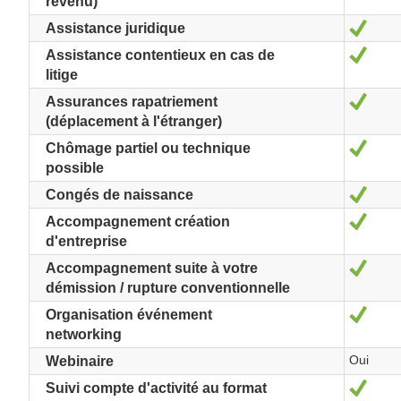
revenu)
Oui
Assistance juridique
Oui
Assistance contentieux en cas de
litige
Oui
Assurances rapatriement
(déplacement à l'étranger)
Oui
Chômage partiel ou technique
possible
Oui
Congés de naissance
Oui
Accompagnement création
d'entreprise
Oui
Accompagnement suite à votre
démission / rupture conventionnelle
Oui
Organisation événement
networking
Oui
Webinaire
Oui
Suivi compte d'activité au format