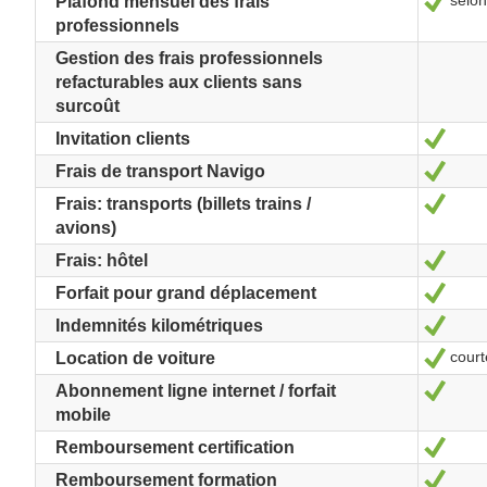
selon
Oui
Plafond mensuel des frais
professionnels
Gestion des frais professionnels
refacturables aux clients sans
surcoût
Oui
Invitation clients
Oui
Frais de transport Navigo
Oui
Frais: transports (billets trains /
avions)
Oui
Frais: hôtel
Oui
Forfait pour grand déplacement
Oui
Indemnités kilométriques
court
Oui
Location de voiture
Oui
Abonnement ligne internet / forfait
mobile
Oui
Remboursement certification
Oui
Remboursement formation