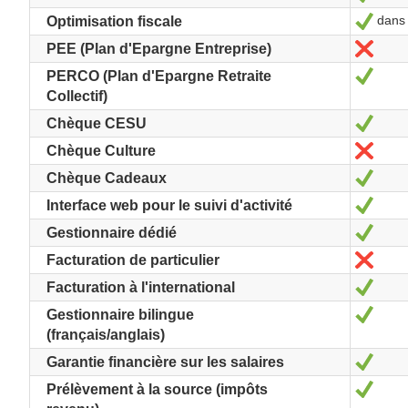
dans l
Oui
Optimisation fiscale
Non
PEE (Plan d'Epargne Entreprise)
Oui
PERCO (Plan d'Epargne Retraite
Collectif)
Oui
Chèque CESU
Non
Chèque Culture
Oui
Chèque Cadeaux
Oui
Interface web pour le suivi d'activité
Oui
Gestionnaire dédié
Non
Facturation de particulier
Oui
Facturation à l'international
Oui
Gestionnaire bilingue
(français/anglais)
Oui
Garantie financière sur les salaires
Oui
Prélèvement à la source (impôts