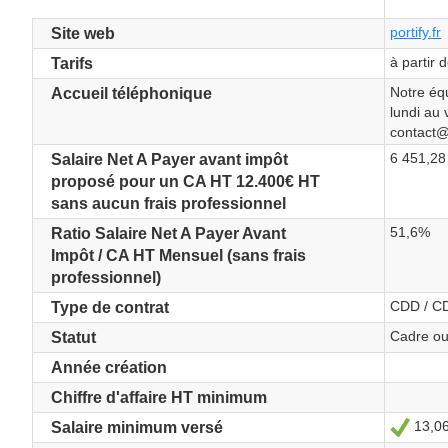
portify.fr
Site web
à partir 
Tarifs
Notre équ
Accueil téléphonique
lundi au 
contact@p
6 451,28
Salaire Net A Payer avant impôt
proposé pour un CA HT 12.400€ HT
sans aucun frais professionnel
51,6%
Ratio Salaire Net A Payer Avant
Impôt / CA HT Mensuel (sans frais
professionnel)
CDD / C
Type de contrat
Cadre ou
Statut
Année création
Chiffre d'affaire HT minimum
13,06
Oui
Salaire minimum versé