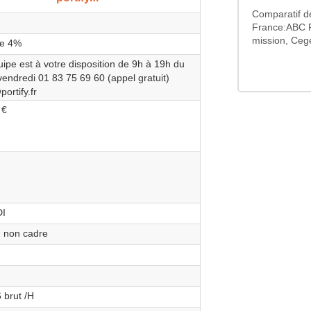
Comparatif de
France:ABC P
mission, Cege
de 4%
ipe est à votre disposition de 9h à 19h du
vendredi 01 83 75 69 60 (appel gratuit)
ortify.fr
 €
DI
 non cadre
 brut /H