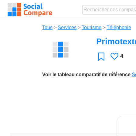
Tous
>
Services
>
Tourisme
>
Téléphonie
Primotex
4
J'aime
Favori
Voir le tableau comparatif de référence
S