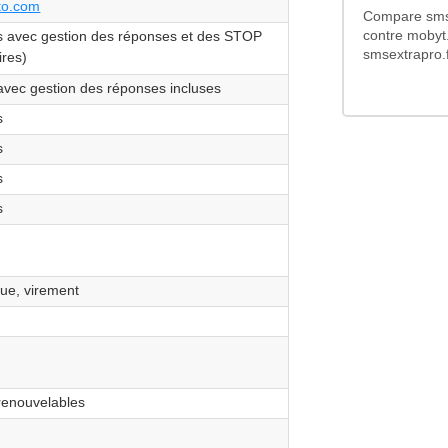
to.com
Compare sms
s avec gestion des réponses et des STOP
contre mobyt
smsextrapro.f
ires)
avec gestion des réponses incluses
s
s
s
s
ue, virement
renouvelables