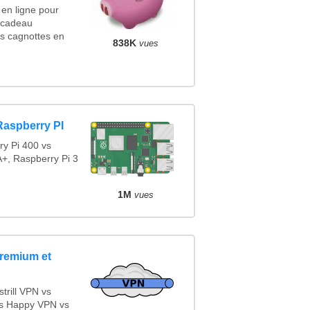
en ligne pour
n cadeau
s cagnottes en
838K
vues
Raspberry PI
y Pi 400 vs
A+, Raspberry Pi 3
1M
vues
Premium et
rill VPN vs
s Happy VPN vs