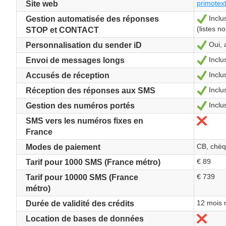
primotex
Site web
Inclu
Oui
Gestion automatisée des réponses
(listes no
STOP et CONTACT
Oui, 
Oui
Personnalisation du sender iD
Inclu
Oui
Envoi de messages longs
Inclu
Oui
Accusés de réception
Inclu
Oui
Réception des réponses aux SMS
Inclu
Oui
Gestion des numéros portés
Non
SMS vers les numéros fixes en
France
CB, chèq
Modes de paiement
€ 89
Tarif pour 1000 SMS (France métro)
€ 739
Tarif pour 10000 SMS (France
métro)
12 mois 
Durée de validité des crédits
Non
Location de bases de données