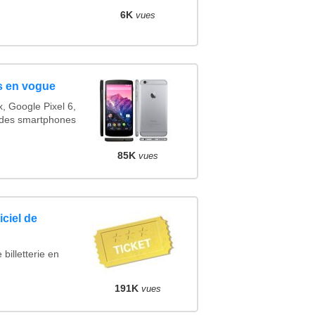
6K
vues
s en vogue
 Google Pixel 6,
 des smartphones
85K
vues
iciel de
billetterie en
191K
vues