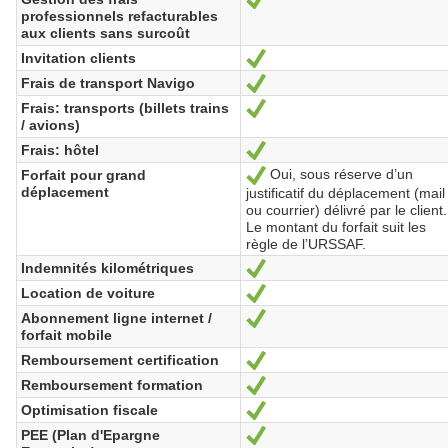
professionnels refacturables
aux clients sans surcoût
Invitation clients
Oui
Frais de transport Navigo
Oui
Frais: transports (billets trains
Oui
/ avions)
Frais: hôtel
Oui
Oui, sous réserve d’un
Forfait pour grand
Oui
déplacement
justificatif du déplacement (mail
ou courrier) délivré par le client.
Le montant du forfait suit les
règle de l’URSSAF.
Indemnités kilométriques
Oui
Location de voiture
Oui
Abonnement ligne internet /
Oui
forfait mobile
Remboursement certification
Oui
Remboursement formation
Oui
Optimisation fiscale
Oui
PEE (Plan d'Epargne
Oui