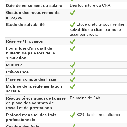
Dès fourniture du CRA
Date de versement du salaire
Gestion des recouvrements,
Oui
impayés
Etude gratuite pour vérifier l
Etude de solvabilité
Oui
solvabilité du client par notre
assureur crédit.
Réserve / Provision
Oui
Fourniture d'un draft de
Oui
bulletin de paie lors de la
simulation
Mutuelle
Oui
Prévoyance
Oui
Prise en compte des Frais
Oui
Maîtrise de la règlementation
Oui
sociale
En moins de 24h
Réactivité et rigueur de la mise
en place des contrats de
travail et de prestations
30% du chiffre d'affaires
Plafond mensuel des frais
Oui
professionnels
Gestion des frais
Oui