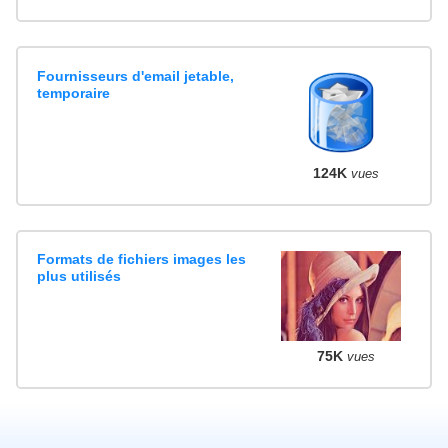
Fournisseurs d'email jetable,
temporaire
124K
vues
Formats de fichiers images les
plus utilisés
75K
vues