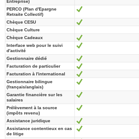
Entreprise)
PERCO (Plan d'Epargne
Oui
Retraite Collectif)
Chèque CESU
Oui
Chèque Culture
Chèque Cadeaux
Oui
Interface web pour le suivi
Oui
d'activité
Gestionnaire dédié
Oui
Facturation de particulier
Oui
Facturation à l'international
Oui
Gestionnaire bilingue
Oui
(français/anglais)
Garantie financière sur les
Oui
salaires
Prélèvement à la source
Oui
(impôts revenu)
Assistance juridique
Oui
Assistance contentieux en cas
Oui
de litige