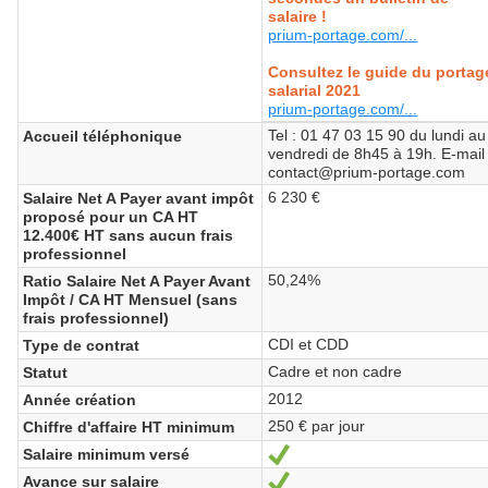
salaire !
prium-portage.com/...
Consultez le guide du portag
salarial 2021
prium-portage.com/...
Tel : 01 47 03 15 90 du lundi au
Accueil téléphonique
vendredi de 8h45 à 19h. E-mail 
contact@prium-portage.com
6 230 €
Salaire Net A Payer avant impôt
proposé pour un CA HT
12.400€ HT sans aucun frais
professionnel
50,24%
Ratio Salaire Net A Payer Avant
Impôt / CA HT Mensuel (sans
frais professionnel)
CDI et CDD
Type de contrat
Cadre et non cadre
Statut
2012
Année création
250 € par jour
Chiffre d'affaire HT minimum
Salaire minimum versé
Oui
Avance sur salaire
Oui