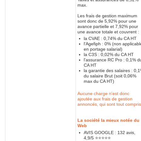
max.
Les frais de gestion maximum
sont donc de 5,92% pour une
avance partielle et 7,92% pour
une avance totale et couvrent :
la CVAE : 0,74% du CA HT
l'Agefiph : 0% (non applicabl
en portage salarial)
la C3S : 0,02% du CA HT
l'assurance RC Pro : 0,1% d
CA HT
la garantie des salaires : 0,
du salaire Brut (soit 0,06%
max du CA HT)
Aucune charge n'est donc
ajoutée aux frais de gestion
annoncés, qui sont tout compris
La société la mieux notée du
Web
AVIS GOOGLE : 132 avis,
4,9/5 ⭐️⭐️⭐️⭐️⭐️