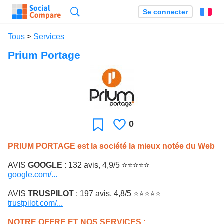
Recherche
Se connecter
Fr
Tous
>
Services
Prium Portage
0
J'aime
Favori
PRIUM PORTAGE est la société la mieux notée du Web
AVIS
GOOGLE
: 132 avis, 4,9/5 ⭐⭐⭐⭐⭐
google.com/...
AVIS
TRUSPILOT
: 197 avis, 4,8/5 ⭐⭐⭐⭐⭐
trustpilot.com/...
NOTRE OFFRE ET NOS SERVICES :