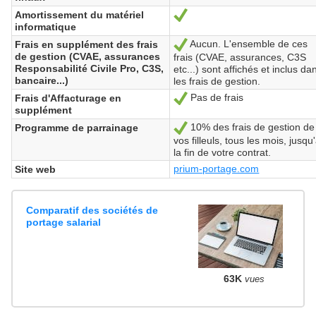
Amortissement du matériel
Oui
informatique
Aucun. L'ensemble de ces
Frais en supplément des frais
Oui
de gestion (CVAE, assurances
frais (CVAE, assurances, C3S
Responsabilité Civile Pro, C3S,
etc...) sont affichés et inclus da
bancaire...)
les frais de gestion.
Pas de frais
Frais d'Affacturage en
Oui
supplément
10% des frais de gestion de
Programme de parrainage
Oui
vos filleuls, tous les mois, jusqu
la fin de votre contrat.
prium-portage.com
Site web
Comparatif des sociétés de
portage salarial
63K
vues