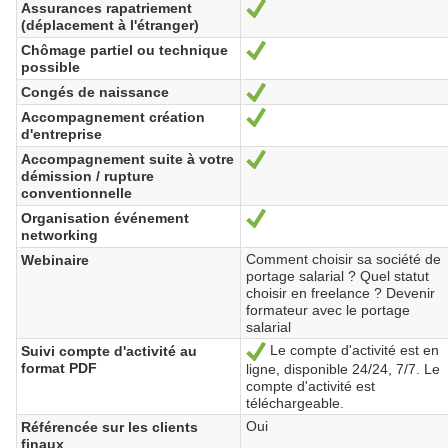
Assurances rapatriement
Oui
(déplacement à l'étranger)
Chômage partiel ou technique
Oui
possible
Congés de naissance
Oui
Accompagnement création
Oui
d'entreprise
Accompagnement suite à votre
Oui
démission / rupture
conventionnelle
Organisation événement
Oui
networking
Comment choisir sa société de
Webinaire
portage salarial ? Quel statut
choisir en freelance ? Devenir
formateur avec le portage
salarial
Le compte d'activité est en
Suivi compte d'activité au
Oui
format PDF
ligne, disponible 24/24, 7/7. Le
compte d'activité est
téléchargeable.
Oui
Référencée sur les clients
finaux