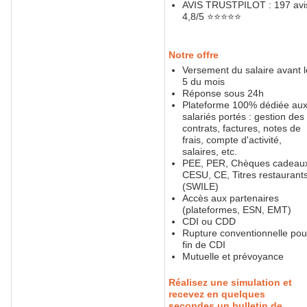
AVIS TRUSTPILOT : 197 avi
4,8/5 ⭐️⭐️⭐️⭐️⭐️
Notre offre
Versement du salaire avant l
5 du mois
Réponse sous 24h
Plateforme 100% dédiée au
salariés portés : gestion des
contrats, factures, notes de
frais, compte d'activité,
salaires, etc.
PEE, PER, Chèques cadeau
CESU, CE, Titres restaurant
(SWILE)
Accès aux partenaires
(plateformes, ESN, EMT)
CDI ou CDD
Rupture conventionnelle pou
fin de CDI
Mutuelle et prévoyance
Réalisez une simulation et
recevez en quelques
secondes un bulletin de