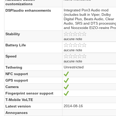
customizations
Integrated Pon3 Audio mod
DSP/audio enhancements
(includes built in Viper, Dolby
Digital Plus, Beats Audio, Clear
Audio, SRS and DTS processin
and Noozxoide EIZO-rewire Pro
Stability
aucune note
Battery Life
aucune note
Speed
aucune note
Unrestricted
Tethering
NFC support
Oui
GPS support
Oui
Camera
Oui
Fingerprint sensor support
Oui
T-Mobile VoLTE
2014-08-16
Latest version
Annoyances