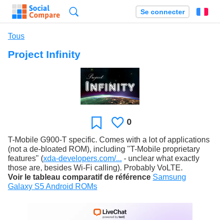
Recherche
Se connecter
Fr
Tous
Project Infinity
0
J'aime
Favori
T-Mobile G900-T specific. Comes with a lot of applications
(not a de-bloated ROM), including "T-Mobile proprietary
features" (
xda-developers.com/...
- unclear what exactly
those are, besides Wi-Fi calling). Probably VoLTE.
Voir le tableau comparatif de référence
Samsung
Galaxy S5 Android ROMs