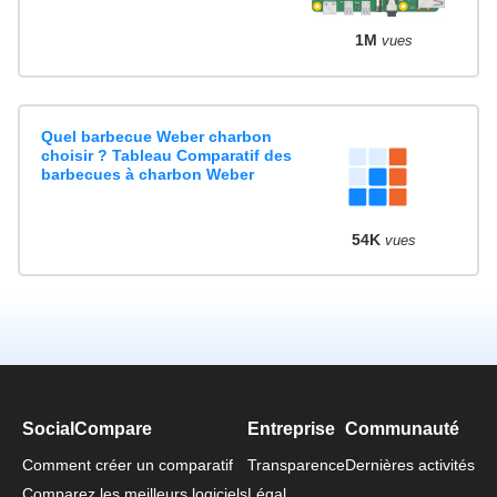
1M
vues
Quel barbecue Weber charbon
choisir ? Tableau Comparatif des
barbecues à charbon Weber
54K
vues
SocialCompare
Entreprise
Communauté
Comment créer un comparatif
Transparence
Dernières activités
Comparez les meilleurs logiciels
Légal