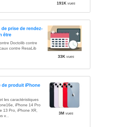
191K
vues
 de prise de rendez-
n être
tre Doctolib contre
caux contre ResaLib
33K
vues
 de produit iPhone
t les caractéristiques
one16e, iPhone 14 Pro
e 13 Pro, iPhone XR,
3M
vues
 v...