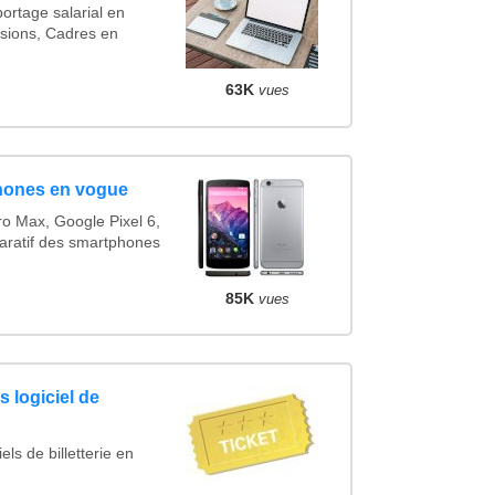
ortage salarial en
sions, Cadres en
63K
vues
hones en vogue
o Max, Google Pixel 6,
ratif des smartphones
85K
vues
 logiciel de
ls de billetterie en