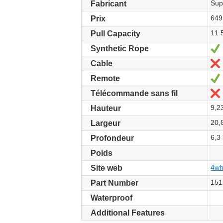
Sup
Fabricant
649
Prix
11 
Pull Capacity
Synthetic Rope
Cable
Remote
Télécommande sans fil
9,23
Hauteur
20,
Largeur
6,3 
Profondeur
Poids
4wh
Site web
151
Part Number
Waterproof
Additional Features