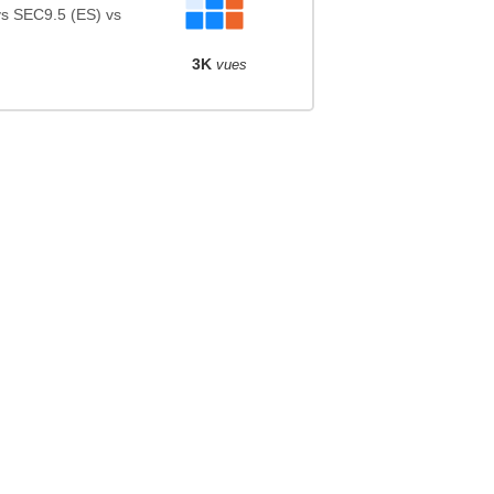
s SEC9.5 (ES) vs
3K
vues