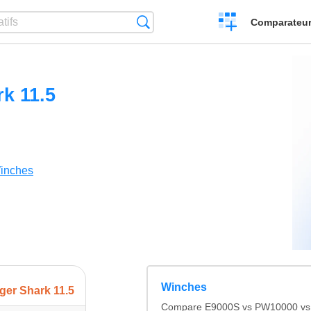
Créer
Recherche
Comparateur 
un
comparatif
rk 11.5
inches
Winches
iger Shark 11.5
Compare E9000S vs PW10000 vs