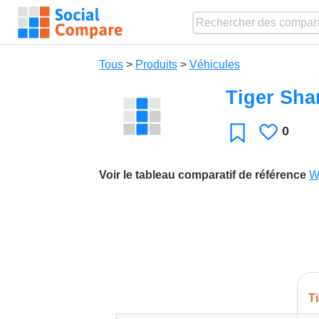
Tous
>
Produits
>
Véhicules
Tiger Sha
0
J'aime
Favori
Voir le tableau comparatif de référence
W
T