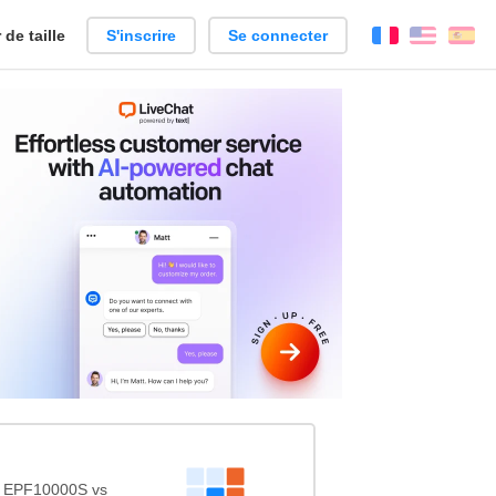
de taille
S'inscrire
Se connecter
Français
Englis
Es
 EPF10000S vs