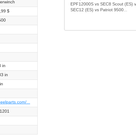
erwinch
EPF12000S vs SEC8 Scout (ES) v
SEC12 (ES) vs Patriot 9500...
,99 $
500
Oui
Non
Oui
Non
 in
83 in
in
eelparts.com/...
1201