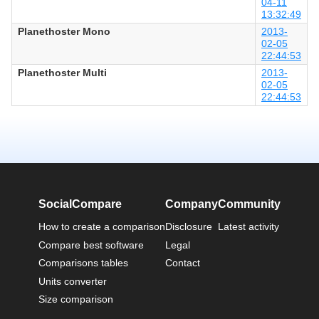
04-11
13:32:49
Planethoster Mono
2013-
02-05
22:44:53
Planethoster Multi
2013-
02-05
22:44:53
SocialCompare
Company
Community
How to create a comparison
Disclosure
Latest activity
Compare best software
Legal
Comparisons tables
Contact
Units converter
Size comparison