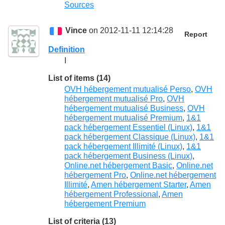
Sources
Vince
on 2012-11-11 12:14:28
Report
Definition
I
List of items (14)
OVH hébergement mutualisé Perso
,
OVH
hébergement mutualisé Pro
,
OVH
hébergement mutualisé Business
,
OVH
hébergement mutualisé Premium
,
1&1
pack hébergement Essentiel (Linux)
,
1&1
pack hébergement Classique (Linux)
,
1&1
pack hébergement Illimité (Linux)
,
1&1
pack hébergement Business (Linux)
,
Online.net hébergement Basic
,
Online.net
hébergement Pro
,
Online.net hébergement
Illimité
,
Amen hébergement Starter
,
Amen
hébergement Professional
,
Amen
hébergement Premium
List of criteria (13)