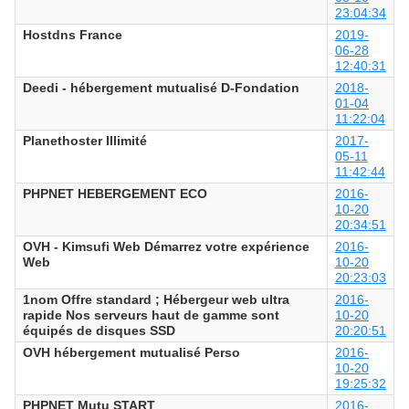
23:04:34
Hostdns France
2019-
06-28
12:40:31
Deedi - hébergement mutualisé D-Fondation
2018-
01-04
11:22:04
Planethoster Illimité
2017-
05-11
11:42:44
PHPNET HEBERGEMENT ECO
2016-
10-20
20:34:51
OVH - Kimsufi Web Démarrez votre expérience
2016-
Web
10-20
20:23:03
1nom Offre standard ; Hébergeur web ultra
2016-
rapide Nos serveurs haut de gamme sont
10-20
équipés de disques SSD
20:20:51
OVH hébergement mutualisé Perso
2016-
10-20
19:25:32
PHPNET Mutu START
2016-