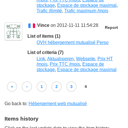
stockage
,
Espace de stockage maximal
,
Trafic illimité
,
Trafic maximum /mois
Vince
on 2012-11-11 11:54:28
Report
List of items (1)
OVH hébergement mutualisé Perso
List of criteria (7)
Link
,
Aktualisieren
,
Webseite
,
Prix HT
/mois
,
Prix TTC /mois
,
Espace de
stockage
,
Espace de stockage maximal
«
‹
1
2
3
4
Go back to:
Hébergement web mutualisé
Items history