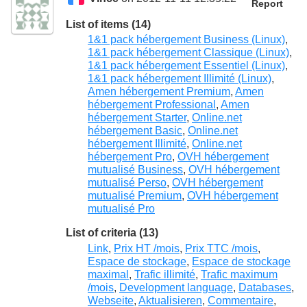
Report
List of items (14)
1&1 pack hébergement Business (Linux)
,
1&1 pack hébergement Classique (Linux)
,
1&1 pack hébergement Essentiel (Linux)
,
1&1 pack hébergement Illimité (Linux)
,
Amen hébergement Premium
,
Amen
hébergement Professional
,
Amen
hébergement Starter
,
Online.net
hébergement Basic
,
Online.net
hébergement Illimité
,
Online.net
hébergement Pro
,
OVH hébergement
mutualisé Business
,
OVH hébergement
mutualisé Perso
,
OVH hébergement
mutualisé Premium
,
OVH hébergement
mutualisé Pro
List of criteria (13)
Link
,
Prix HT /mois
,
Prix TTC /mois
,
Espace de stockage
,
Espace de stockage
maximal
,
Trafic illimité
,
Trafic maximum
/mois
,
Development language
,
Databases
,
Webseite
,
Aktualisieren
,
Commentaire
,