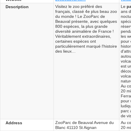
Visitez le zoo préféré des
Le
pa
Description
français, classé 4e plus beau zoo
ans d
du monde ! Le ZooParc de
noct
Beauval présente, avec quelques
spéc
800 espèces, la plus grande
réser
diversité animalière de France !
penda
Véritablement extraordinaires,
les w
certaines espèces ont
pour 
particulièrement marqué l'histoire
histo
des lieux…
d'att
autou
volca
est u
décou
volc
natur
Au c
20 mi
Ferra
pour 
ludiq
parc 
de vi
ZooParc de Beauval Avenue du
Au c
Address
Blanc 41110 St Aignan
20 m