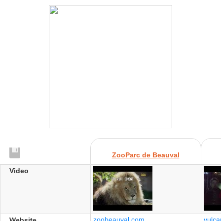
ZooParc de Beauval
Video
zoobeauval.com
vulca
Website