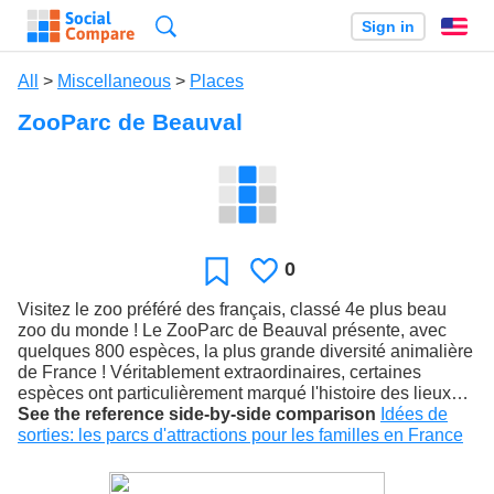
Search
Sign in
En
All
>
Miscellaneous
>
Places
ZooParc de Beauval
0
Likes
Favorite
Visitez le zoo préféré des français, classé 4e plus beau
zoo du monde ! Le ZooParc de Beauval présente, avec
quelques 800 espèces, la plus grande diversité animalière
de France ! Véritablement extraordinaires, certaines
espèces ont particulièrement marqué l'histoire des lieux…
See the reference side-by-side comparison
Idées de
sorties: les parcs d'attractions pour les familles en France