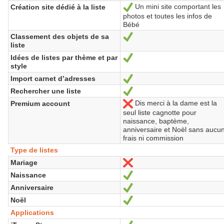
Un mini site comportant les
Création site dédié à la liste
Yes
photos et toutes les infos de
Bébé
Classement des objets de sa
Yes
liste
Idées de listes par thème et par
Yes
style
Import carnet d’adresses
Yes
Rechercher une liste
Yes
Dis merci à la dame est la
Premium account
No
seul liste cagnotte pour
naissance, baptème,
anniversaire et Noël sans aucu
frais ni commission
Type de listes
Mariage
No
Naissance
Yes
Anniversaire
Yes
Noël
Yes
Applications