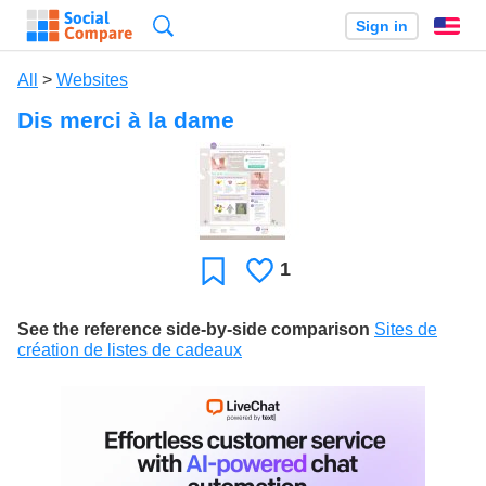
Search
Sign in
En
All
>
Websites
Dis merci à la dame
1
Likes
Favorite
See the reference side-by-side comparison
Sites de
création de listes de cadeaux