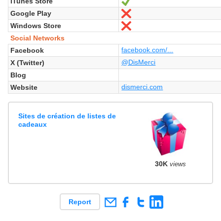
iTunes Store
Yes
Google Play
No
Windows Store
No
Social Networks
facebook.com/...
Facebook
@DisMerci
X (Twitter)
Blog
dismerci.com
Website
Sites de création de listes de
cadeaux
30K
views
Report