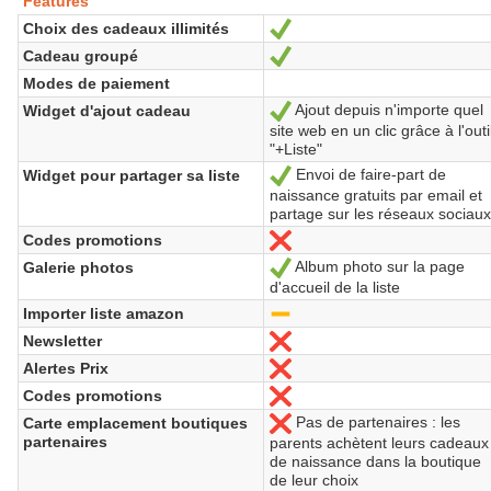
Features
Choix des cadeaux illimités
Yes
Cadeau groupé
Yes
Modes de paiement
Ajout depuis n'importe quel
Widget d'ajout cadeau
Yes
site web en un clic grâce à l'outi
"+Liste"
Envoi de faire-part de
Widget pour partager sa liste
Yes
naissance gratuits par email et
partage sur les réseaux sociau
Codes promotions
No
Album photo sur la page
Galerie photos
Yes
d'accueil de la liste
Importer liste amazon
-
Newsletter
No
Alertes Prix
No
Codes promotions
No
Pas de partenaires : les
Carte emplacement boutiques
No
partenaires
parents achètent leurs cadeaux
de naissance dans la boutique
de leur choix