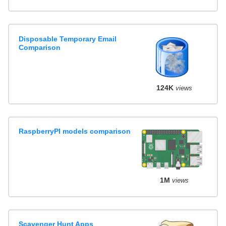
Disposable Temporary Email
Comparison
124K
views
RaspberryPI models comparison
1M
views
Scavenger Hunt Apps