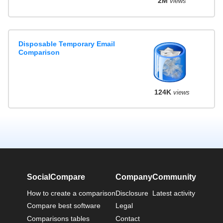
2M
views
Disposable Temporary Email
Comparison
124K
views
SocialCompare
Company
Community
How to create a comparison
Disclosure
Latest activity
Compare best software
Legal
Comparisons tables
Contact