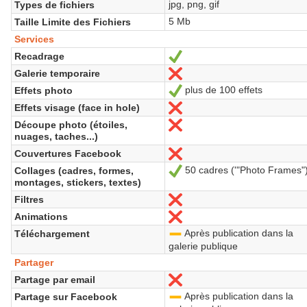
jpg, png, gif
Types de fichiers
5 Mb
Taille Limite des Fichiers
Services
Recadrage
Yes
Galerie temporaire
No
plus de 100 effets
Effets photo
Yes
Effets visage (face in hole)
No
Découpe photo (étoiles,
No
nuages, taches...)
Couvertures Facebook
No
50 cadres ('"Photo Frames"
Collages (cadres, formes,
Yes
montages, stickers, textes)
Filtres
No
Animations
No
Après publication dans la
Téléchargement
-
galerie publique
Partager
Partage par email
No
Après publication dans la
Partage sur Facebook
-