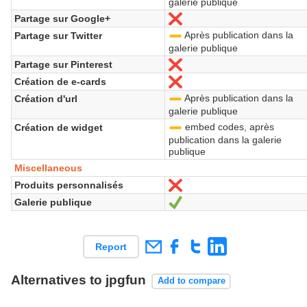
galerie publique
Partage sur Google+
No
Après publication dans la
Partage sur Twitter
-
galerie publique
Partage sur Pinterest
No
Création de e-cards
No
Après publication dans la
Création d'url
-
galerie publique
embed codes, après
Création de widget
-
publication dans la galerie
publique
Miscellaneous
Produits personnalisés
No
Galerie publique
Yes
Report
Alternatives to jpgfun
Add to compare