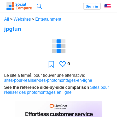
Search
Sign in
En
All
>
Websites
>
Entertainment
jpgfun
0
Likes
Favorite
Le site a fermé, pour trouver une alternative:
sites-pour-realiser-des-photomontages-en-ligne
See the reference side-by-side comparison
Sites pour
réaliser des photomontages en ligne