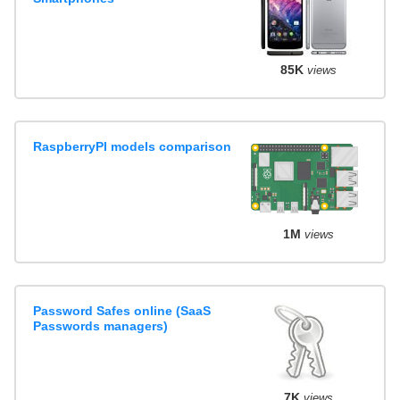
85K
views
RaspberryPI models comparison
1M
views
Password Safes online (SaaS
Passwords managers)
7K
views