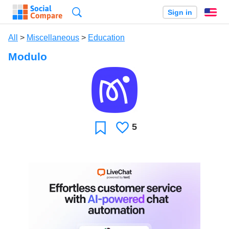
Search
Sign in
En
All
>
Miscellaneous
>
Education
Modulo
5
Likes
Favorite