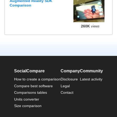
Augmented Reality SDK
Comparison
260K
views
SocialCompare
Company
Community
How to create a comparison
Disclosure
Latest activity
Compare best software
Legal
Comparisons tables
Contact
Units converter
Size comparison