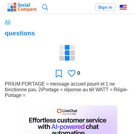
Search
Sign in
En
All
questions
0
Likes
Favorite
PRIUM PORTAGE = message accueil pourri et 1 ne
fonctionne pas. 2iPortage = réponse au tél WATT = Régie-
Portage =