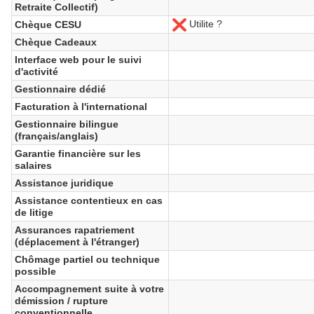
Retraite Collectif)
Utilite ?
Chèque CESU
No
Chèque Cadeaux
Interface web pour le suivi
d'activité
Gestionnaire dédié
Facturation à l'international
Gestionnaire bilingue
(français/anglais)
Garantie financière sur les
salaires
Assistance juridique
Assistance contentieux en cas
de litige
Assurances rapatriement
(déplacement à l'étranger)
Chômage partiel ou technique
possible
Accompagnement suite à votre
démission / rupture
conventionnelle