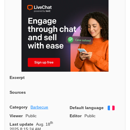
Excerpt
Sources
Category
Barbecue
Default language
Françai
Viewer
Public
Editor
Public
th
Last update
Aug. 18
2025 8:15:24 AM