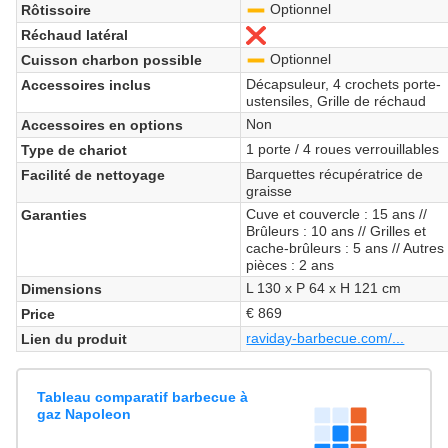
Optionnel
Rôtissoire
-
Réchaud latéral
No
Optionnel
Cuisson charbon possible
-
Décapsuleur, 4 crochets porte-
Accessoires inclus
ustensiles, Grille de réchaud
Non
Accessoires en options
1 porte / 4 roues verrouillables
Type de chariot
Barquettes récupératrice de
Facilité de nettoyage
graisse
Cuve et couvercle : 15 ans //
Garanties
Brûleurs : 10 ans // Grilles et
cache-brûleurs : 5 ans // Autres
pièces : 2 ans
L 130 x P 64 x H 121 cm
Dimensions
€ 869
Price
raviday-barbecue.com/...
Lien du produit
Tableau comparatif barbecue à
gaz Napoleon