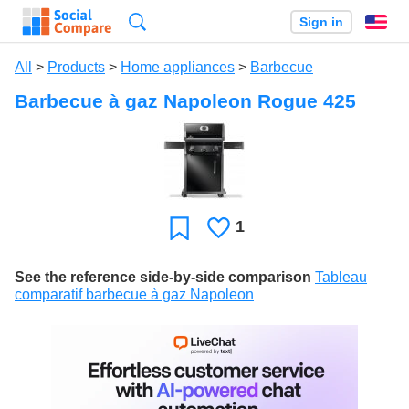
Search
Sign in
En
All
>
Products
>
Home appliances
>
Barbecue
Barbecue à gaz Napoleon Rogue 425
1
Likes
Favorite
See the reference side-by-side comparison
Tableau
comparatif barbecue à gaz Napoleon