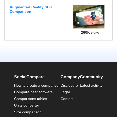
Augmented Reality SDK
Comparison
260K
views
SocialCompare
Company
Community
How to create a comparison
Disclosure
Latest activity
Compare best software
Legal
Comparisons tables
Contact
Units converter
Size comparison