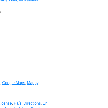
9
l
,
Google Maps
,
Mappy
,
License
,
País
,
Directions
,
En