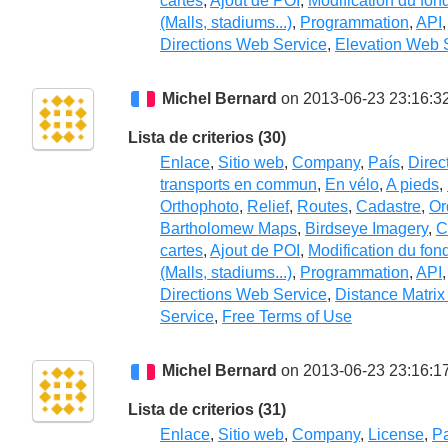
cartes
,
Ajout de POI
,
Modification du fon
(Malls, stadiums...)
,
Programmation
,
API
Directions Web Service
,
Elevation Web 
Michel Bernard
on 2013-06-23 23:16:3
Lista de criterios (30)
Enlace
,
Sitio web
,
Company
,
País
,
Direc
transports en commun
,
En vélo
,
A pieds
,
Orthophoto
,
Relief
,
Routes
,
Cadastre
,
Or
Bartholomew Maps
,
Birdseye Imagery
,
C
cartes
,
Ajout de POI
,
Modification du fon
(Malls, stadiums...)
,
Programmation
,
API
Directions Web Service
,
Distance Matri
Service
,
Free Terms of Use
Michel Bernard
on 2013-06-23 23:16:1
Lista de criterios (31)
Enlace
,
Sitio web
,
Company
,
License
,
Pa