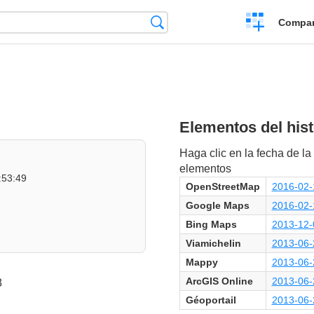
Crear
Búsqueda
Compar
una
comparación
Elementos del hist
Haga clic en la fecha de la 
elementos
:53:49
OpenStreetMap
2016-02-
Google Maps
2016-02-
Bing Maps
2013-12-
Viamichelin
2013-06-
Mappy
2013-06-
ArcGIS Online
2013-06-
8
Géoportail
2013-06-