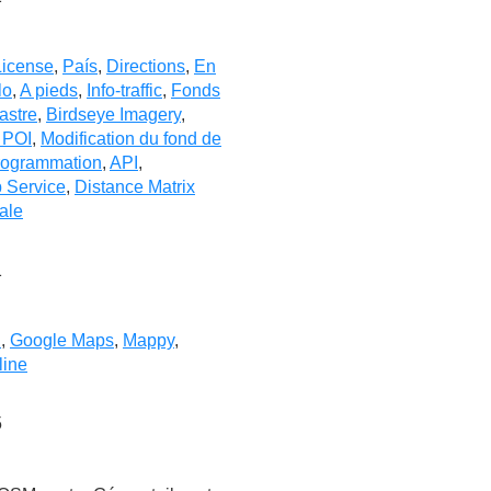
License
,
País
,
Directions
,
En
lo
,
A pieds
,
Info-traffic
,
Fonds
astre
,
Birdseye Imagery
,
 POI
,
Modification du fond de
rogrammation
,
API
,
 Service
,
Distance Matrix
ale
1
l
,
Google Maps
,
Mappy
,
line
5