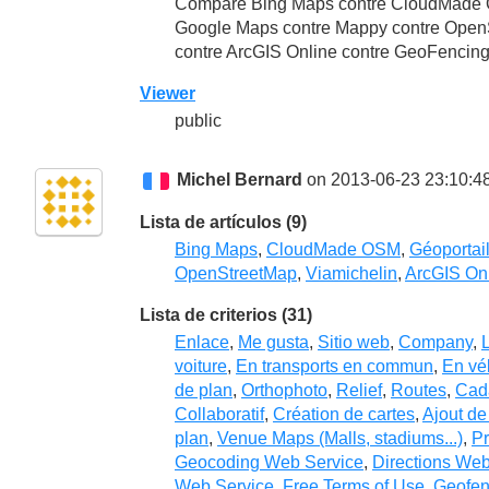
Compare Bing Maps contre CloudMade O
Google Maps contre Mappy contre OpenS
contre ArcGIS Online contre GeoFencin
Viewer
public
Michel Bernard
on 2013-06-23 23:10:4
Lista de artículos (9)
Bing Maps
,
CloudMade OSM
,
Géoportai
OpenStreetMap
,
Viamichelin
,
ArcGIS On
Lista de criterios (31)
Enlace
,
Me gusta
,
Sitio web
,
Company
,
voiture
,
En transports en commun
,
En vé
de plan
,
Orthophoto
,
Relief
,
Routes
,
Cad
Collaboratif
,
Création de cartes
,
Ajout de
plan
,
Venue Maps (Malls, stadiums...)
,
P
Geocoding Web Service
,
Directions Web
Web Service
,
Free Terms of Use
,
Geofen