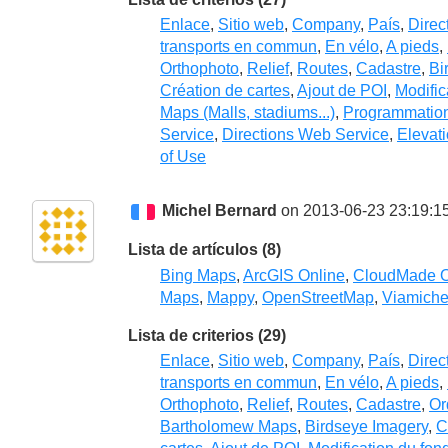
Enlace
,
Sitio web
,
Company
,
País
,
Direc
transports en commun
,
En vélo
,
A pieds
,
Orthophoto
,
Relief
,
Routes
,
Cadastre
,
Bi
Création de cartes
,
Ajout de POI
,
Modific
Maps (Malls, stadiums...)
,
Programmatio
Service
,
Directions Web Service
,
Elevat
of Use
Michel Bernard
on 2013-06-23 23:19:1
Lista de artículos (8)
Bing Maps
,
ArcGIS Online
,
CloudMade 
Maps
,
Mappy
,
OpenStreetMap
,
Viamiche
Lista de criterios (29)
Enlace
,
Sitio web
,
Company
,
País
,
Direc
transports en commun
,
En vélo
,
A pieds
,
Orthophoto
,
Relief
,
Routes
,
Cadastre
,
Or
Bartholomew Maps
,
Birdseye Imagery
,
C