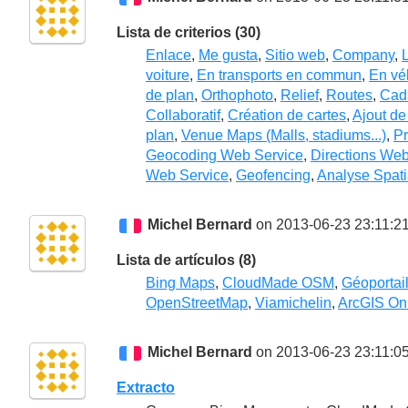
Lista de criterios (30)
Enlace
,
Me gusta
,
Sitio web
,
Company
,
voiture
,
En transports en commun
,
En vé
de plan
,
Orthophoto
,
Relief
,
Routes
,
Cad
Collaboratif
,
Création de cartes
,
Ajout de
plan
,
Venue Maps (Malls, stadiums...)
,
P
Geocoding Web Service
,
Directions Web
Web Service
,
Geofencing
,
Analyse Spati
Michel Bernard
on 2013-06-23 23:11:2
Lista de artículos (8)
Bing Maps
,
CloudMade OSM
,
Géoportai
OpenStreetMap
,
Viamichelin
,
ArcGIS On
Michel Bernard
on 2013-06-23 23:11:0
Extracto