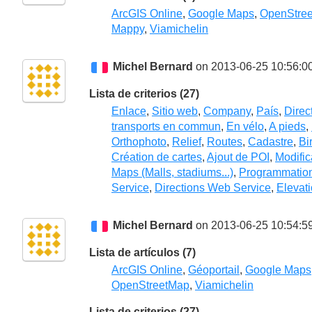
ArcGIS Online
,
Google Maps
,
OpenStre
Mappy
,
Viamichelin
Michel Bernard
on 2013-06-25 10:56:0
Lista de criterios (27)
Enlace
,
Sitio web
,
Company
,
País
,
Direc
transports en commun
,
En vélo
,
A pieds
,
Orthophoto
,
Relief
,
Routes
,
Cadastre
,
Bi
Création de cartes
,
Ajout de POI
,
Modific
Maps (Malls, stadiums...)
,
Programmatio
Service
,
Directions Web Service
,
Elevat
Michel Bernard
on 2013-06-25 10:54:5
Lista de artículos (7)
ArcGIS Online
,
Géoportail
,
Google Maps
OpenStreetMap
,
Viamichelin
Lista de criterios (27)