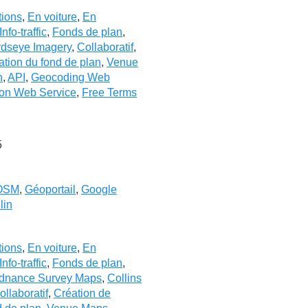
tions
,
En voiture
,
En
Info-traffic
,
Fonds de plan
,
rdseye Imagery
,
Collaboratif
,
ation du fond de plan
,
Venue
n
,
API
,
Geocoding Web
ion Web Service
,
Free Terms
5
OSM
,
Géoportail
,
Google
lin
tions
,
En voiture
,
En
Info-traffic
,
Fonds de plan
,
dnance Survey Maps
,
Collins
ollaboratif
,
Création de