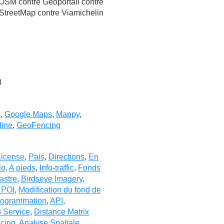
SM contre Géoportail contre
treetMap contre Viamichelin
g
8
l
,
Google Maps
,
Mappy
,
line
,
GeoFencing
License
,
País
,
Directions
,
En
lo
,
A pieds
,
Info-traffic
,
Fonds
astre
,
Birdseye Imagery
,
 POI
,
Modification du fond de
rogrammation
,
API
,
 Service
,
Distance Matrix
cing
,
Analyse Spatiale