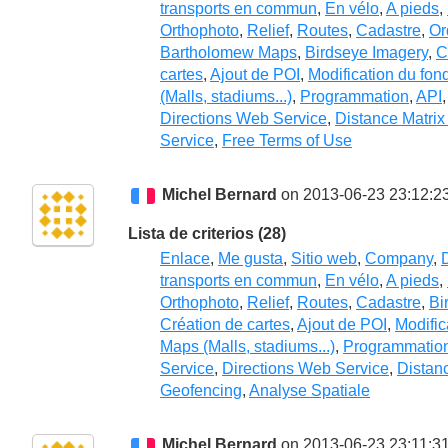
transports en commun
,
En vélo
,
A pieds
,
Orthophoto
,
Relief
,
Routes
,
Cadastre
,
Or
Bartholomew Maps
,
Birdseye Imagery
,
C
cartes
,
Ajout de POI
,
Modification du fon
(Malls, stadiums...)
,
Programmation
,
API
Directions Web Service
,
Distance Matri
Service
,
Free Terms of Use
Michel Bernard
on 2013-06-23 23:12:2
Lista de criterios (28)
Enlace
,
Me gusta
,
Sitio web
,
Company
,
transports en commun
,
En vélo
,
A pieds
,
Orthophoto
,
Relief
,
Routes
,
Cadastre
,
Bi
Création de cartes
,
Ajout de POI
,
Modific
Maps (Malls, stadiums...)
,
Programmatio
Service
,
Directions Web Service
,
Distan
Geofencing
,
Analyse Spatiale
Michel Bernard
on 2013-06-23 23:11:3