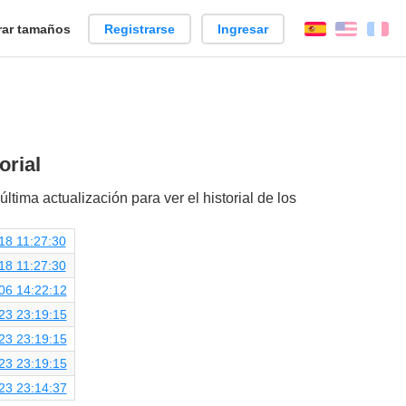
ar tamaños
Registrarse
Ingresar
Español
Englis
Fr
orial
última actualización para ver el historial de los
18 11:27:30
18 11:27:30
06 14:22:12
23 23:19:15
23 23:19:15
23 23:19:15
23 23:14:37