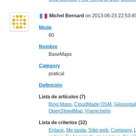
Michel Bernard
on 2013-06-23 22:53:4
Mode
60
Nombre
BaseMaps
Category
pratical
Definición
Lista de artículos (7)
Bing Maps
,
CloudMade OSM
,
Géoportai
OpenStreetMap
,
Viamichelin
Lista de criterios (32)
Enlace
,
Me gusta
,
Sitio web
,
Company
,