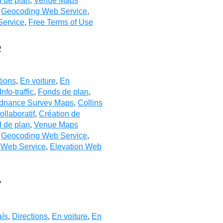
d de plan
,
Venue Maps
,
Geocoding Web Service
,
Service
,
Free Terms of Use
2
tions
,
En voiture
,
En
Info-traffic
,
Fonds de plan
,
dnance Survey Maps
,
Collins
ollaboratif
,
Création de
d de plan
,
Venue Maps
,
Geocoding Web Service
,
x Web Service
,
Elevation Web
7
ís
,
Directions
,
En voiture
,
En