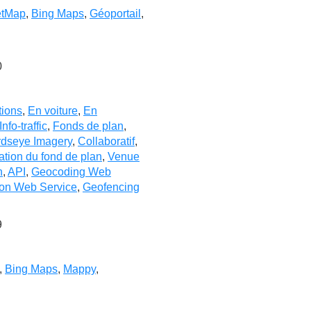
etMap
,
Bing Maps
,
Géoportail
,
0
tions
,
En voiture
,
En
Info-traffic
,
Fonds de plan
,
rdseye Imagery
,
Collaboratif
,
ation du fond de plan
,
Venue
n
,
API
,
Geocoding Web
ion Web Service
,
Geofencing
9
,
Bing Maps
,
Mappy
,