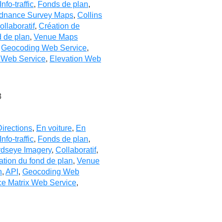
Info-traffic
,
Fonds de plan
,
dnance Survey Maps
,
Collins
ollaboratif
,
Création de
d de plan
,
Venue Maps
,
Geocoding Web Service
,
x Web Service
,
Elevation Web
3
Directions
,
En voiture
,
En
Info-traffic
,
Fonds de plan
,
rdseye Imagery
,
Collaboratif
,
ation du fond de plan
,
Venue
n
,
API
,
Geocoding Web
ce Matrix Web Service
,
1