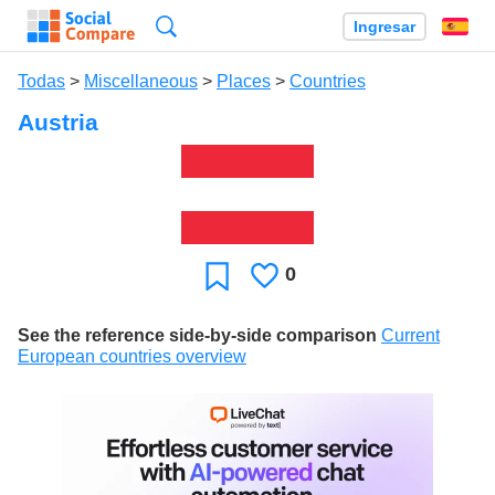
Búsqueda
Ingresar
Es
Todas
>
Miscellaneous
>
Places
>
Countries
Austria
0
Le
Favoritos
gusta
See the reference side-by-side comparison
Current
European countries overview