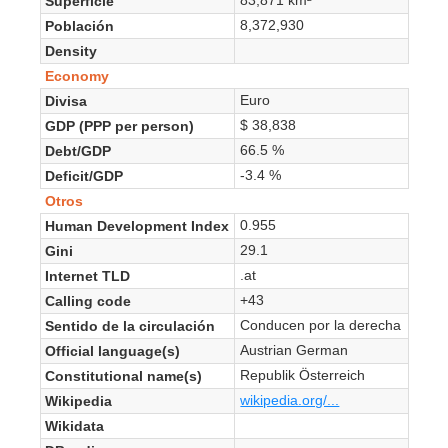
Superficie
8,372,930
Población
Density
Economy
Euro
Divisa
$ 38,838
GDP (PPP per person)
66.5 %
Debt/GDP
-3.4 %
Deficit/GDP
Otros
0.955
Human Development Index
29.1
Gini
.at
Internet TLD
+43
Calling code
Conducen por la derecha
Sentido de la circulación
Austrian German
Official language(s)
Republik Österreich
Constitutional name(s)
wikipedia.org/...
Wikipedia
Wikidata