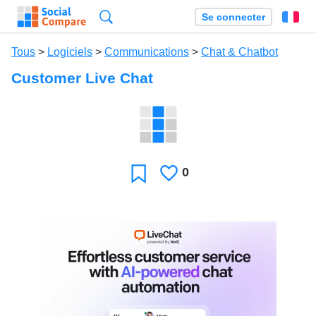
Recherche
Se connecter
Fr
Tous
>
Logiciels
>
Communications
>
Chat & Chatbot
Customer Live Chat
0
J'aime
Favori