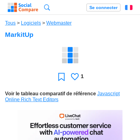
Recherche
Se connecter
Fr
Tous
>
Logiciels
>
Webmaster
MarkitUp
1
J'aime
Favori
Voir le tableau comparatif de référence
Javascript
Online Rich Text Editors