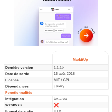
MarkitUp
1.1.15
Dernière version
16 aoû. 2018
Date de sortie
MIT / GPL
Licence
jQuery
Dépendances
Fonctionnalités
textarea
Intégration
WYSIWYG
Non
HTML
Format de sortie