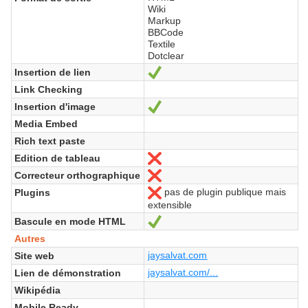
Wiki
Markup
BBCode
Textile
Dotclear
Insertion de lien
Oui
Link Checking
Insertion d'image
Oui
Media Embed
Rich text paste
Edition de tableau
Non
Correcteur orthographique
Non
pas de plugin publique mais
Plugins
Non
extensible
Bascule en mode HTML
Oui
Autres
jaysalvat.com
Site web
jaysalvat.com/...
Lien de démonstration
Wikipédia
Mobile Ready