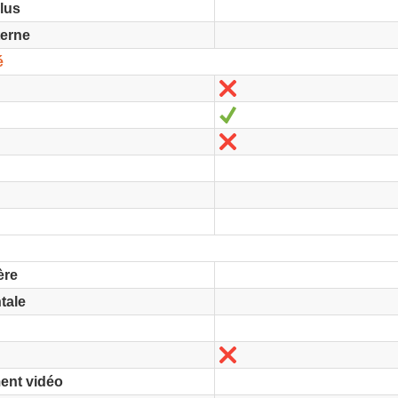
lus
terne
é
Non
Oui
Non
ère
tale
Non
ent vidéo