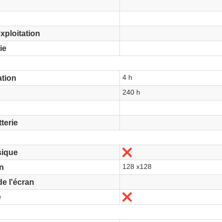
xploitation
ie
4 h
tion
240 h
terie
Non
sique
128 x128
an
e l'écran
Non
e