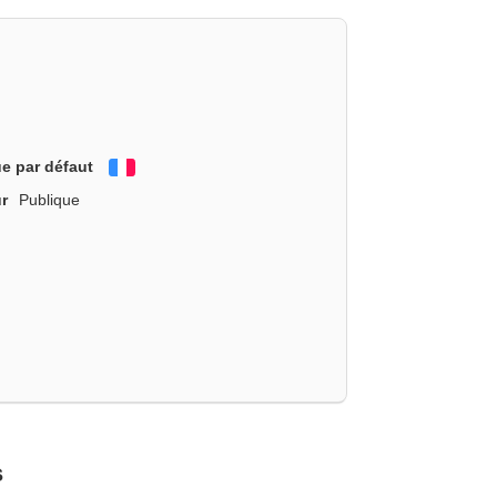
e par défaut
Français
r
Publique
s