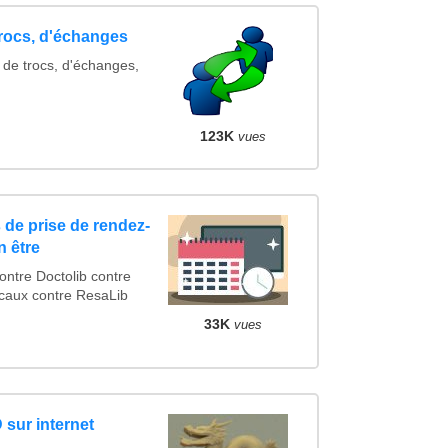
trocs, d'échanges
 de trocs, d'échanges,
123K
vues
 de prise de rendez-
n être
tre Doctolib contre
caux contre ResaLib
33K
vues
 sur internet