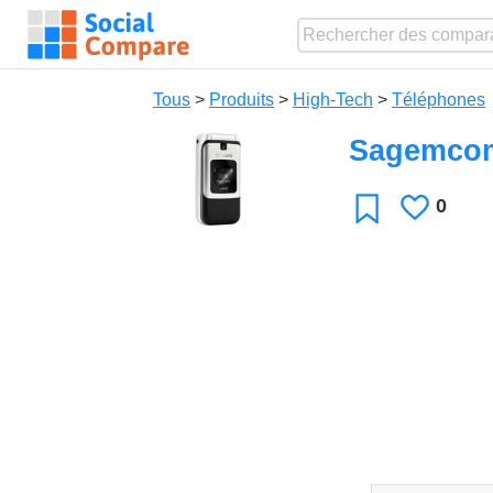
Tous
>
Produits
>
High-Tech
>
Téléphones
Sagemco
0
J'aime
Favori