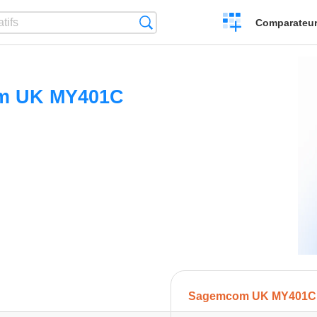
Créer
Recherche
Comparateur 
un
comparatif
m UK MY401C
Sagemcom UK MY401C