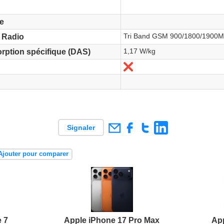
e
Tri Band GSM 900/1800/1900
 Radio
1,17 W/kg
orption spécifique (DAS)
Non
Signaler
Ajouter pour comparer
 7
Apple iPhone 17 Pro Max
App