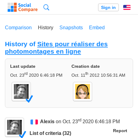
Search
Sign in
En
Comparison
History
Snapshots
Embed
History of
Sites pour réaliser des
photomontages en ligne
Last update
Creation date
rd
th
Oct. 23
2020 6:46:18 PM
Oct. 11
2012 10:56:31 AM
rd
Alexis
on Oct. 23
2020 6:46:18 PM
Report
List of criteria (32)