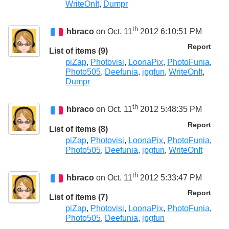
WriteOnIt
,
Dumpr
th
hbraco
on Oct. 11
2012 6:10:51 PM
Report
List of items (9)
piZap
,
Photovisi
,
LoonaPix
,
PhotoFunia
,
Photo505
,
Deefunia
,
jpgfun
,
WriteOnIt
,
Dumpr
th
hbraco
on Oct. 11
2012 5:48:35 PM
Report
List of items (8)
piZap
,
Photovisi
,
LoonaPix
,
PhotoFunia
,
Photo505
,
Deefunia
,
jpgfun
,
WriteOnIt
th
hbraco
on Oct. 11
2012 5:33:47 PM
Report
List of items (7)
piZap
,
Photovisi
,
LoonaPix
,
PhotoFunia
,
Photo505
,
Deefunia
,
jpgfun