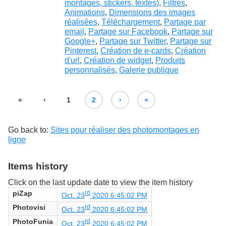
montages, stickers, textes)
,
Filtres
,
Animations
,
Dimensions des images
réalisées
,
Téléchargement
,
Partage par
email
,
Partage sur Facebook
,
Partage sur
Google+
,
Partage sur Twitter
,
Partage sur
Pinterest
,
Création de e-cards
,
Création
d'url
,
Création de widget
,
Produits
personnalisés
,
Galerie publique
«
‹
1
2
›
»
Go back to:
Sites pour réaliser des photomontages en
ligne
Items history
Click on the last update date to view the item history
piZap
rd
Oct. 23
2020 6:45:02 PM
Photovisi
rd
Oct. 23
2020 6:45:02 PM
PhotoFunia
rd
Oct. 23
2020 6:45:02 PM