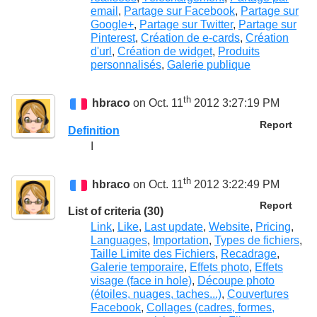
email
,
Partage sur Facebook
,
Partage sur
Google+
,
Partage sur Twitter
,
Partage sur
Pinterest
,
Création de e-cards
,
Création
d'url
,
Création de widget
,
Produits
personnalisés
,
Galerie publique
th
hbraco
on Oct. 11
2012 3:27:19 PM
Report
Definition
I
th
hbraco
on Oct. 11
2012 3:22:49 PM
Report
List of criteria (30)
Link
,
Like
,
Last update
,
Website
,
Pricing
,
Languages
,
Importation
,
Types de fichiers
,
Taille Limite des Fichiers
,
Recadrage
,
Galerie temporaire
,
Effets photo
,
Effets
visage (face in hole)
,
Découpe photo
(étoiles, nuages, taches...)
,
Couvertures
Facebook
,
Collages (cadres, formes,