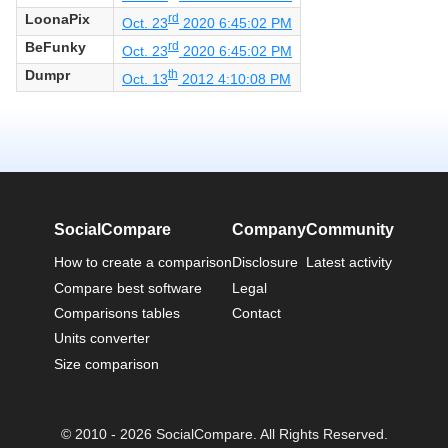
LoonaPix
rd
Oct. 23
2020 6:45:02 PM
BeFunky
rd
Oct. 23
2020 6:45:02 PM
Dumpr
th
Oct. 13
2012 4:10:08 PM
SocialCompare
Company
Community
How to create a comparison
Disclosure
Latest activity
Compare best software
Legal
Comparisons tables
Contact
Units converter
Size comparison
© 2010 - 2026 SocialCompare. All Rights Reserved.