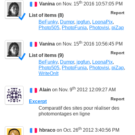
th
Vanina
on Nov. 15
2016 10:57:05 PM
Report
List of items (8)
BeFunky
,
Dumpr
,
jpgfun
,
LoonaPix
,
Photo505
,
PhotoFunia
,
Photovisi
,
piZap
th
Vanina
on Nov. 15
2016 10:56:45 PM
Report
List of items (9)
BeFunky
,
Dumpr
,
jpgfun
,
LoonaPix
,
Photo505
,
PhotoFunia
,
Photovisi
,
piZap
,
WriteOnIt
th
Alain
on Nov. 9
2012 12:09:27 AM
Report
Excerpt
Comparatif des sites pour réaliser des
photomontages en ligne
th
hbraco
on Oct. 26
2012 3:40:56 PM