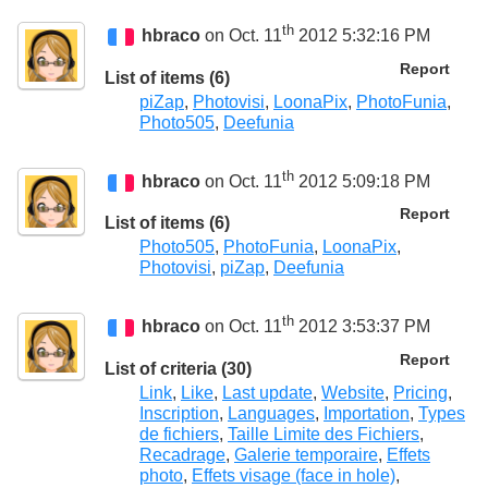
th
hbraco
on Oct. 11
2012 5:32:16 PM
Report
List of items (6)
piZap
,
Photovisi
,
LoonaPix
,
PhotoFunia
,
Photo505
,
Deefunia
th
hbraco
on Oct. 11
2012 5:09:18 PM
Report
List of items (6)
Photo505
,
PhotoFunia
,
LoonaPix
,
Photovisi
,
piZap
,
Deefunia
th
hbraco
on Oct. 11
2012 3:53:37 PM
Report
List of criteria (30)
Link
,
Like
,
Last update
,
Website
,
Pricing
,
Inscription
,
Languages
,
Importation
,
Types
de fichiers
,
Taille Limite des Fichiers
,
Recadrage
,
Galerie temporaire
,
Effets
photo
,
Effets visage (face in hole)
,