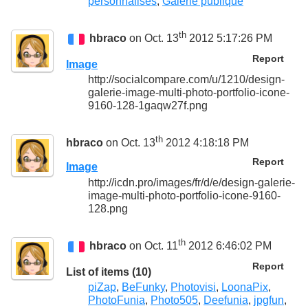
personnalisés
,
Galerie publique
th
hbraco
on Oct. 13
2012 5:17:26 PM
Report
Image
http://socialcompare.com/u/1210/design-
galerie-image-multi-photo-portfolio-icone-
9160-128-1gaqw27f.png
th
hbraco
on Oct. 13
2012 4:18:18 PM
Report
Image
http://icdn.pro/images/fr/d/e/design-galerie-
image-multi-photo-portfolio-icone-9160-
128.png
th
hbraco
on Oct. 11
2012 6:46:02 PM
Report
List of items (10)
piZap
,
BeFunky
,
Photovisi
,
LoonaPix
,
PhotoFunia
,
Photo505
,
Deefunia
,
jpgfun
,