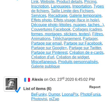
Link
,
Website
,
Product details
,
Pricing
,
Inscription
,
Languages
,
Importation
,
Types
de fichiers
,
Taille Limite des Fichiers
,
Services
,
Recadrage
,
Galerie temporaire
,
Effets photo
,
Effets visage (face in hole)
,
Découpe photo (étoiles, nuages, taches...)
,
Couvertures Facebook
,
Collages (cadres,
formes, montages, stickers, textes)
,
Filtres
,
Animations
,
Téléchargement
,
Partager
,
Partage par email
,
Partage sur Facebook
,
Partage sur Google+
,
Partage sur Twitter
,
Partage sur Pinterest
,
Création de e-cards
,
Création d'url
,
Création de widget
,
Miscellaneous
,
Produits personnalisés
,
Galerie publique
rd
Alexis
on Oct. 23
2020 6:45:02 PM
Report
List of items (6)
BeFunky
,
Dumpr
,
LoonaPix
,
PhotoFunia
,
Photovisi
,
piZap