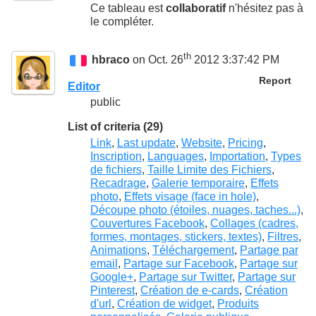
Ce tableau est
collaboratif
n'hésitez pas à
le compléter.
th
hbraco
on Oct. 26
2012 3:37:42 PM
Report
Editor
public
List of criteria (29)
Link
,
Last update
,
Website
,
Pricing
,
Inscription
,
Languages
,
Importation
,
Types
de fichiers
,
Taille Limite des Fichiers
,
Recadrage
,
Galerie temporaire
,
Effets
photo
,
Effets visage (face in hole)
,
Découpe photo (étoiles, nuages, taches...)
,
Couvertures Facebook
,
Collages (cadres,
formes, montages, stickers, textes)
,
Filtres
,
Animations
,
Téléchargement
,
Partage par
email
,
Partage sur Facebook
,
Partage sur
Google+
,
Partage sur Twitter
,
Partage sur
Pinterest
,
Création de e-cards
,
Création
d'url
,
Création de widget
,
Produits