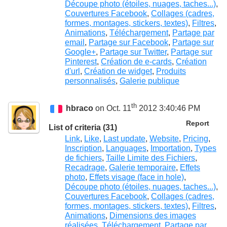
Découpe photo (étoiles, nuages, taches...)
,
Couvertures Facebook
,
Collages (cadres,
formes, montages, stickers, textes)
,
Filtres
,
Animations
,
Téléchargement
,
Partage par
email
,
Partage sur Facebook
,
Partage sur
Google+
,
Partage sur Twitter
,
Partage sur
Pinterest
,
Création de e-cards
,
Création
d'url
,
Création de widget
,
Produits
personnalisés
,
Galerie publique
th
hbraco
on Oct. 11
2012 3:40:46 PM
Report
List of criteria (31)
Link
,
Like
,
Last update
,
Website
,
Pricing
,
Inscription
,
Languages
,
Importation
,
Types
de fichiers
,
Taille Limite des Fichiers
,
Recadrage
,
Galerie temporaire
,
Effets
photo
,
Effets visage (face in hole)
,
Découpe photo (étoiles, nuages, taches...)
,
Couvertures Facebook
,
Collages (cadres,
formes, montages, stickers, textes)
,
Filtres
,
Animations
,
Dimensions des images
réalisées
,
Téléchargement
,
Partage par