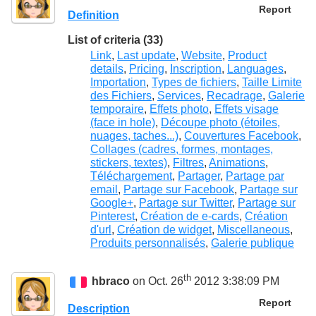
Report
Definition
List of criteria (33)
Link
,
Last update
,
Website
,
Product
details
,
Pricing
,
Inscription
,
Languages
,
Importation
,
Types de fichiers
,
Taille Limite
des Fichiers
,
Services
,
Recadrage
,
Galerie
temporaire
,
Effets photo
,
Effets visage
(face in hole)
,
Découpe photo (étoiles,
nuages, taches...)
,
Couvertures Facebook
,
Collages (cadres, formes, montages,
stickers, textes)
,
Filtres
,
Animations
,
Téléchargement
,
Partager
,
Partage par
email
,
Partage sur Facebook
,
Partage sur
Google+
,
Partage sur Twitter
,
Partage sur
Pinterest
,
Création de e-cards
,
Création
d'url
,
Création de widget
,
Miscellaneous
,
Produits personnalisés
,
Galerie publique
th
hbraco
on Oct. 26
2012 3:38:09 PM
Report
Description