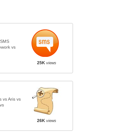
s SMS
ework vs
25K
views
 vs Aris vs
vs
26K
views