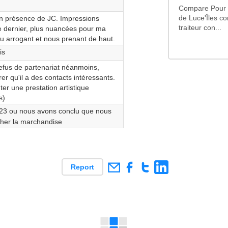
Compare Pour 1
n présence de JC. Impressions
de Luce'Îles co
traiteur con...
ce dernier, plus nuancées pour ma
u arrogant et nous prenant de haut.
is
 refus de partenariat néanmoins,
er qu'il a des contacts intéressants.
uter une prestation artistique
s)
 23 ou nous avons conclu que nous
cher la marchandise
Report