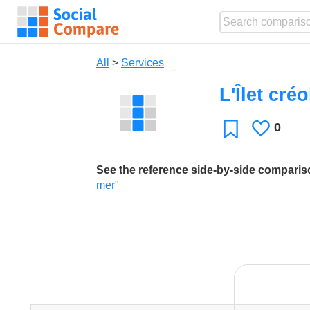
All
>
Services
L'Îlet créo
0
Likes
Favorite
See the reference side-by-side compari
mer"