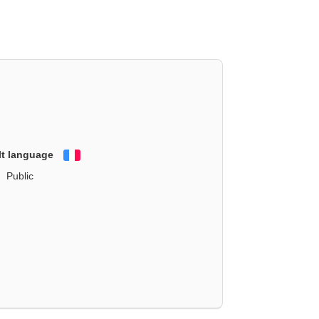
lt language
Français
Public