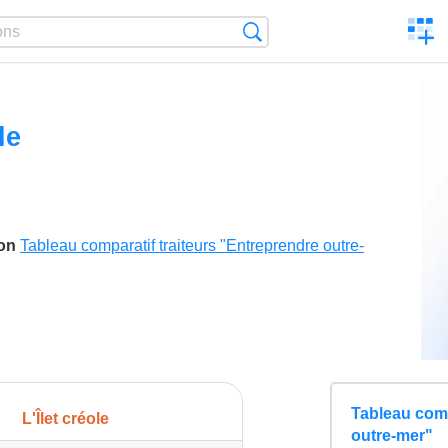
C
Search
a
comp
le
son
Tableau comparatif traiteurs "Entreprendre outre-
Tableau comp
L'Îlet créole
outre-mer"