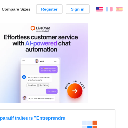
reate
Compare Sizes
Register
Sign in
English
França
Es
arison
aratif traiteurs "Entreprendre