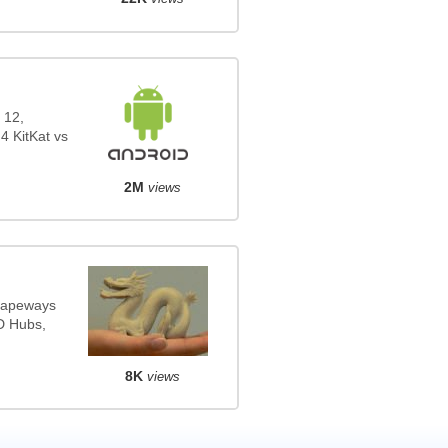
 12,
4 KitKat vs
2M
views
Shapeways
3D Hubs,
8K
views