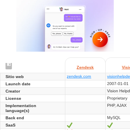
Zendesk
Vis
zendesk.com
visionhelpd
Sitio web
2007-01-01
Launch date
Vision Help
Creator
Proprietary
License
PHP, AJAX
Implementation
language(s)
MySQL
Back end
SaaS
Sí
Sí