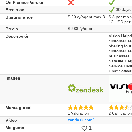
On Premise Version
No
Sí
30 days f
Free plan
Sí
$ 20 /y/agent max 3
$ 8 per mo 
Starting price
12 USD per
$ 288 /y/agent
Precio
Vision Helpd
Descripción
customer se
offering fou
customer ser
businesses.
Satellite He
Service Des
Chat Softwa
Imagen
5.0/5
Marca global
1 Valoración
2 Calificacio
zendesk.com/...
Vídeo
1
Le
Me gusta