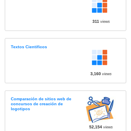
311
views
Textos Cientificos
3,160
views
Comparación de sitios web de
concursos de creación de
logotipos
52,154
views