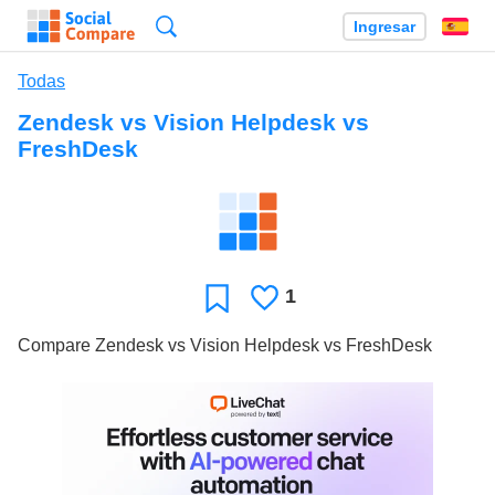
Búsqueda
Ingresar
Es
Todas
Zendesk vs Vision Helpdesk vs
FreshDesk
1
Le
Favoritos
gusta
Compare Zendesk vs Vision Helpdesk vs FreshDesk