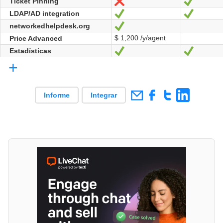
Ticket Pinning
No
Sí
LDAP/AD integration
Sí
Sí
networkedhelpdesk.org
Sí
$ 1,200 /y/agent
Price Advanced
Estadísticas
Sí
Sí
+
Informe
Integrar