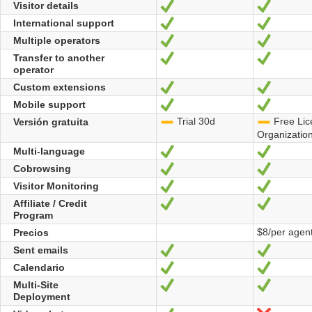
Visitor details
Sí
Sí
International support
Sí
Sí
Multiple operators
Sí
Sí
Transfer to another
Sí
Sí
operator
Custom extensions
Sí
Sí
Mobile support
Sí
Sí
Trial 30d
Free Lice
Versión gratuita
-
-
Organizatio
Multi-language
Sí
Sí
Cobrowsing
Sí
Sí
Visitor Monitoring
Sí
Sí
Affiliate / Credit
Sí
Sí
Program
$8/per agen
Precios
Sent emails
Sí
Sí
Calendario
Sí
Sí
Multi-Site
Sí
Sí
Deployment