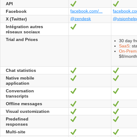
gusta
API
Sí
Sí
facebook.com/...
facebook.co
Facebook
@zendesk
@visionhelp
X (Twitter)
Intégration autres
Sí
réseaux sociaux
Trial and Prices
30 day fre
SaaS
: s
On-Prem
$8/mont
Chat statistics
Sí
Sí
Native mobile
Sí
Sí
application
Conversation
Sí
Sí
transcripts
Offline messages
Sí
Sí
Visual customization
Sí
Sí
Predefined
Sí
Sí
responses
Multi-site
Sí
Sí