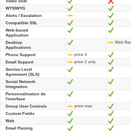
Video chat
Sí
No
WYSIWYG
Sí
Sí
Alerts / Escalation
-
Sí
Compatible SSL
Sí
Sí
Web-based
Sí
Sí
Application
Web Ba
Desktop
Sí
-
Applications
price 3
Phone Support
-
Sí
price 2 only
Email Support
-
Sí
Service Level
Sí
Sí
Agreement (SLA)
Social Network
Sí
Sí
Integration
Personnalisation de
Sí
Sí
l'interface
price max
Group User Controls
-
Sí
Custom Fields
Sí
Sí
Web
Sí
Sí
Email Parsing
Sí
Sí