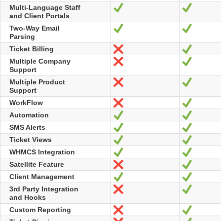
Multi-Language Staff
Sí
Sí
and Client Portals
Two-Way Email
Sí
Sí
Parsing
Ticket Billing
No
Sí
Multiple Company
No
Sí
Support
Multiple Product
No
Sí
Support
WorkFlow
No
Sí
Automation
Sí
Sí
SMS Alerts
Sí
Sí
Ticket Views
Sí
Sí
WHMCS Integration
Sí
Sí
Satellite Feature
No
Sí
Client Management
Sí
Sí
3rd Party Integration
No
Sí
and Hooks
Custom Reporting
No
Sí