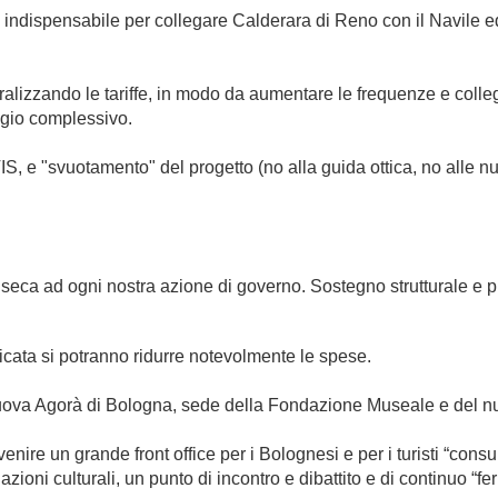
 indispensabile per collegare Calderara di Reno con il Navile ed a
iberalizzando le tariffe, in modo da aumentare le frequenze e collega
ggio complessivo.
IS, e "svuotamento" del progetto (no alla guida ottica, no alle n
inseca ad ogni nostra azione di governo. Sostegno strutturale e p
cata si potranno ridurre notevolmente le spese.
nuova Agorà di Bologna, sede della Fondazione Museale e del 
nire un grande front office per i Bolognesi e per i turisti “consum
iazioni culturali, un punto di incontro e dibattito e di continuo “fe