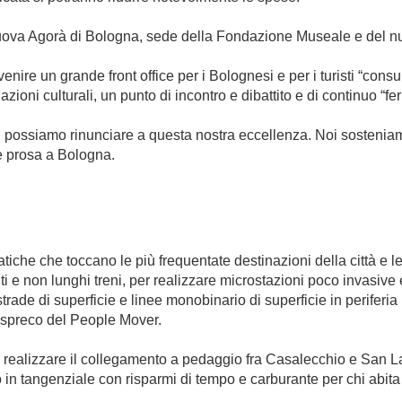
uova Agorà di Bologna, sede della Fondazione Museale e del nu
nire un grande front office per i Bolognesi e per i turisti “consum
iazioni culturali, un punto di incontro e dibattito e di continuo “fe
Non possiamo rinunciare a questa nostra eccellenza. Noi sostenia
e prosa a Bologna.
iche che toccano le più frequentate destinazioni della città e le
i e non lunghi treni, per realizzare microstazioni poco invasive e 
le strade di superficie e linee monobinario di superficie in periferi
o spreco del People Mover.
r realizzare il collegamento a pedaggio fra Casalecchio e San L
o in tangenziale con risparmi di tempo e carburante per chi abit