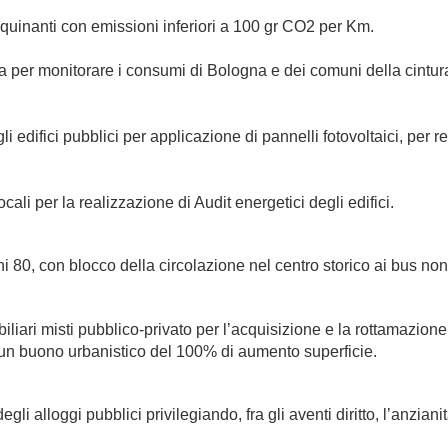
nquinanti con emissioni inferiori a 100 gr CO2 per Km.
a per monitorare i consumi di Bologna e dei comuni della cintura 
 edifici pubblici per applicazione di pannelli fotovoltaici, per r
ali per la realizzazione di Audit energetici degli edifici.
i 80, con blocco della circolazione nel centro storico ai bus no
iari misti pubblico-privato per l’acquisizione e la rottamazione 
 un buono urbanistico del 100% di aumento superficie.
li alloggi pubblici privilegiando, fra gli aventi diritto, l’anziani