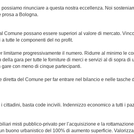
Non possiamo rinunciare a questa nostra eccellenza. Noi sostenia
e prosa a Bologna.
 dal Comune possano essere superiori al valore di mercato. Vincola
 tutte le componenti del no profit.
er limitarne progressivamente il numero. Ridurre al minimo le co
lla gara per tutte le forniture di merci e servizi al di sopra di
n gare con meno di cinque partecipanti.
iretta del Comune per far entrare nel bilancio e nelle tasche de
dini, basta code incivili. Indennizzo economico a tutti i pazie
iari misti pubblico-privato per l’acquisizione e la rottamazione 
 un buono urbanistico del 100% di aumento superficie. Valorizza