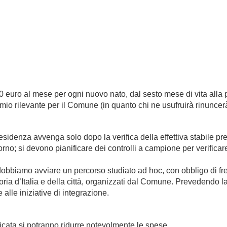
 euro al mese per ogni nuovo nato, dal sesto mese di vita alla p
mio rilevante per il Comune (in quanto chi ne usufruirà rinuncer
sidenza avvenga solo dopo la verifica della effettiva stabile pres
orno; si devono pianificare dei controlli a campione per verificare 
bbiamo avviare un percorso studiato ad hoc, con obbligo di frequ
ria d’Italia e della città, organizzati dal Comune. Prevedendo la
alle iniziative di integrazione.
cata si potranno ridurre notevolmente le spese.