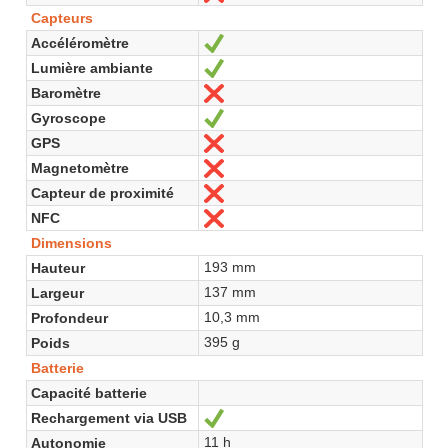
Capteurs
Accéléromètre
Oui
Lumière ambiante
Oui
Baromètre
Non
Gyroscope
Oui
GPS
Non
Magnetomètre
Non
Capteur de proximité
Non
NFC
Non
Dimensions
193 mm
Hauteur
137 mm
Largeur
10,3 mm
Profondeur
395 g
Poids
Batterie
Capacité batterie
Rechargement via USB
Oui
11 h
Autonomie