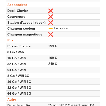
Accessoires
Dock-Clavier
Non
Couverture
Non
Station d'accueil (dock)
Non
En option
Chargeur secteur
-
Chargeur magnétique
Non
Prix
199 €
Prix en France
8 Go / Wifi
199 €
16 Go / Wifi
249 €
32 Go / Wifi
64 Go / Wifi
8 Go / Wifi 3G
16 Go / Wifi 3G
32 Go / Wifi 3G
64 Go / Wifi 3G
Autre
25 oct. 2012 (14 sept. aux US)
Date de sortie