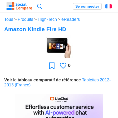
Recherche
Se connecter
Fr
Tous
>
Produits
>
High-Tech
>
eReaders
Amazon Kindle Fire HD
0
J'aime
Favori
Voir le tableau comparatif de référence
Tablettes 2012-
2013 (France)