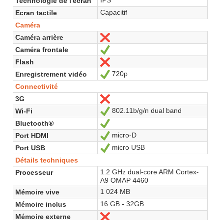
Technologie de l'écran
Capacitif
Ecran tactile
Caméra
Caméra arrière
Non
Caméra frontale
Oui
Flash
Non
720p
Enregistrement vidéo
Oui
Connectivité
3G
Non
802.11b/g/n dual band
Wi-Fi
Oui
Bluetooth®
Oui
micro-D
Port HDMI
Oui
micro USB
Port USB
Oui
Détails techniques
1.2 GHz dual-core ARM Cortex-
Processeur
A9 OMAP 4460
1 024 MB
Mémoire vive
16 GB - 32GB
Mémoire inclus
Mémoire externe
Non