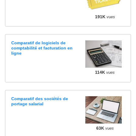
191K
vues
Comparatif de logiciels de
comptabilité et facturation en
ligne
114K
vues
Comparatif des sociétés de
portage salarial
63K
vues