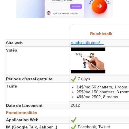
Rumbletalk
rumbletalk.com/...
Site web
Vidéo
7 days
Période d'essai gratuite
Oui
Tarifs
14$/mo 50 chatters, 1 room
25$/mo 150 chatters, 3 roo
49$/mo 250?, 8 rooms
2012
Date de lancement
Fonctionnalités
Application Web
Oui
Facebook, Twitter
IM (Google Talk, Jabber...)
Oui