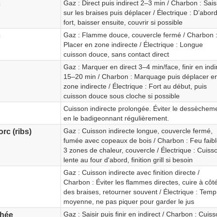
Gaz : Direct puis indirect 2–3 min / Charbon : Sais
c
sur les braises puis déplacer / Électrique : D’abor
fort, baisser ensuite, couvrir si possible
Gaz : Flamme douce, couvercle fermé / Charbon 
c
Placer en zone indirecte / Électrique : Longue
cuisson douce, sans contact direct
Gaz : Marquer en direct 3–4 min/face, finir en indi
15–20 min / Charbon : Marquage puis déplacer e
zone indirecte / Électrique : Fort au début, puis
cuisson douce sous cloche si possible
Cuisson indirecte prolongée. Éviter le dessèchem
en le badigeonnant régulièrement.
Gaz : Cuisson indirecte longue, couvercle fermé,
rc (ribs)
fumée avec copeaux de bois / Charbon : Feu faibl
3 zones de chaleur, couvercle / Électrique : Cuiss
lente au four d'abord, finition grill si besoin
Gaz : Cuisson indirecte avec finition directe /
Charbon : Éviter les flammes directes, cuire à côt
des braises, retourner souvent / Électrique : Temp
moyenne, ne pas piquer pour garder le jus
Gaz : Saisir puis finir en indirect / Charbon : Cuis
chée