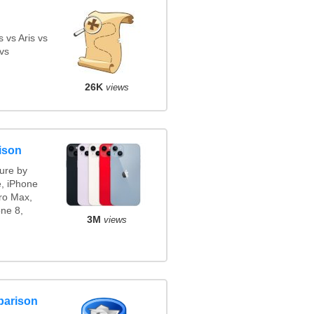
 vs Aris vs
vs
26K
views
ison
ure by
e, iPhone
ro Max,
ne 8,
3M
views
parison