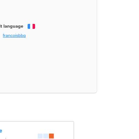
lt language
Français
francoisbbq
e