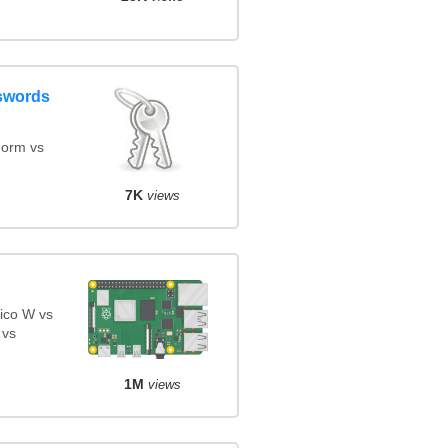
swords
orm vs
7K
views
ico W vs
 vs
1M
views