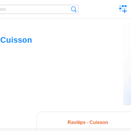
C
Search
a
comp
- Cuisson
Ravitips - Cuisson