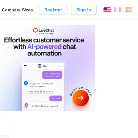
reate
Compare Sizes
Register
Sign in
English
França
Es
arison