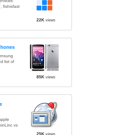
rvices:
 fishisfast
22K
views
phones
amsung
 list of
85K
views
e
Apple
inLinc vs
25K
views