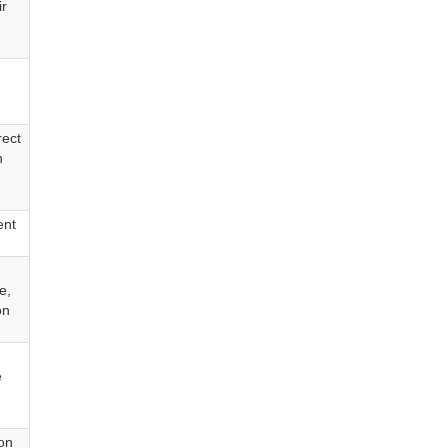
ir
d
:
rect
n
ent
e,
on
é
son