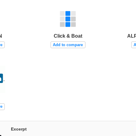
N
Click & Boat
ALP
re
Add to compare
A
re
Excerpt