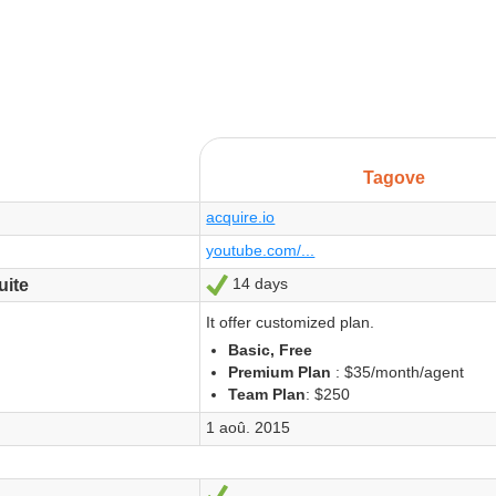
Tagove
acquire.io
youtube.com/...
14 days
Oui
uite
It offer customized plan.
Basic, Free
Premium Plan
: $35/month/agent
Team Plan
: $250
1 aoû. 2015
Oui