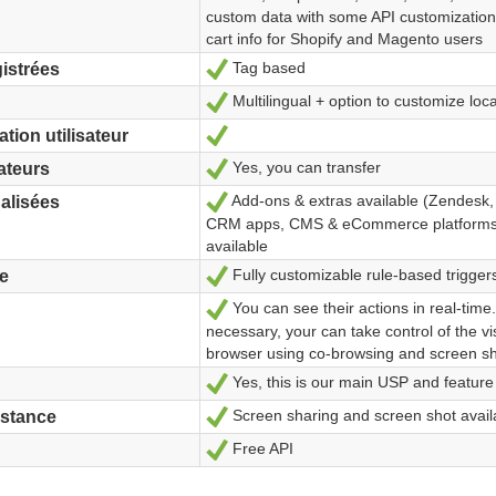
custom data with some API customization
cart info for Shopify and Magento users
Tag based
Oui
istrées
Multilingual + option to customize loca
Oui
Oui
tion utilisateur
Yes, you can transfer
Oui
ateurs
Add-ons & extras available (Zendesk,
Oui
alisées
CRM apps, CMS & eCommerce platforms
available
Fully customizable rule-based trigger
Oui
ve
You can see their actions in real-time. 
Oui
necessary, your can take control of the vis
browser using co-browsing and screen s
Yes, this is our main USP and feature
Oui
Screen sharing and screen shot avail
Oui
istance
Free API
Oui