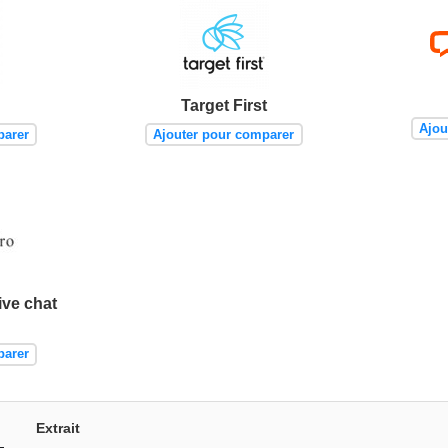
Target First
Ajou
parer
Ajouter pour comparer
ive chat
parer
Extrait