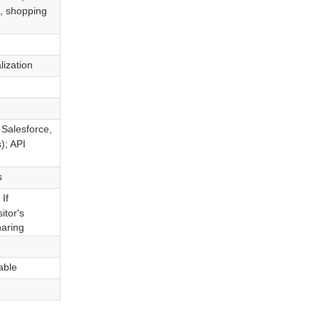
, shopping
lization
 Salesforce,
); API
s
If
itor's
haring
able