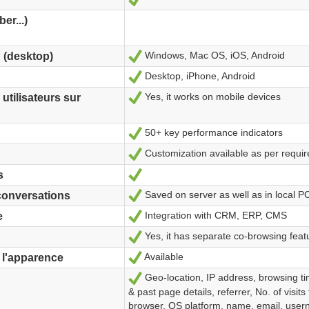
er...)
Windows, Mac OS, iOS, Android
Oui
 (desktop)
Desktop, iPhone, Android
Oui
Yes, it works on mobile devices
Oui
utilisateurs sur
50+ key performance indicators
Oui
Customization available as per requi
Oui
Oui
s
Saved on server as well as in local PC
Oui
conversations
Integration with CRM, ERP, CMS
Oui
e
Yes, it has separate co-browsing feat
Oui
Available
Oui
 l'apparence
Geo-location, IP address, browsing ti
Oui
& past page details, referrer, No. of visits 
browser, OS platform, name, email, use