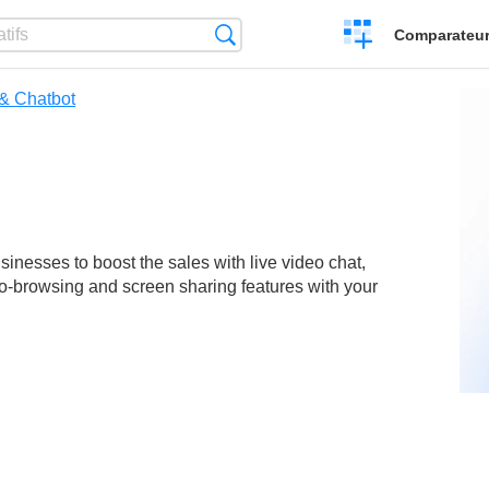
Créer
Recherche
Comparateur 
un
comparatif
& Chatbot
usinesses to boost the sales with live video chat,
 co-browsing and screen sharing features with your