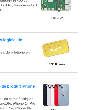
spberry Pi 400 vs
 Pi 3 A+, Raspberry Pi 3
H...
1M
vues
 logiciel de
ls de billetterie en
191K
vues
 de produit iPhone
t les caractéristiques
one16e, iPhone 14 Pro
e 13 Pro, iPhone XR,