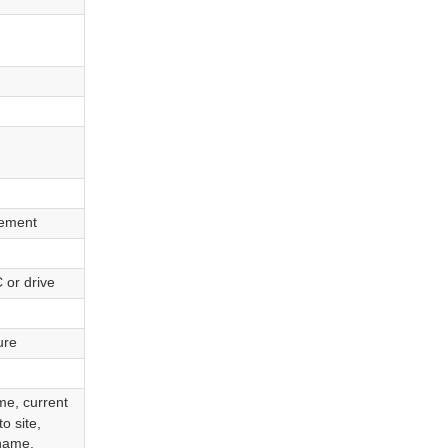
rement
 or drive
ure
me, current
to site,
rname,